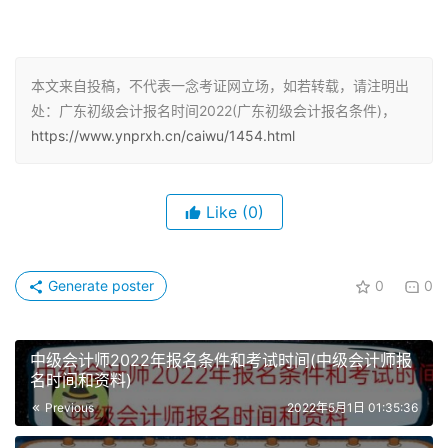
2、报考人员应如实填写报名信息，并对网报信息的真实
性、有效性负责。报名时上传的照片，将用于制作准考证、
会计专业技术资格证书等。
本文来自投稿，不代表一念考证网立场，如若转载，请注明出
处：广东初级会计报名时间2022(广东初级会计报名条件)，
3、考生须准备标准证件数字照片（白色背景，JPG格式，
https://www.ynprxh.cn/caiwu/1454.html
大于10KB，像素大于等于295413)，照片审核处理工具，
按照规定要求，对报名照片格式进行预处理，通过审核后再
进行上传。
Like
(0)
4、报考人员须按规定慎重报考，网上缴费确认后，不办理
退考；登录网页提交报名信息、缴纳报名费并得到“报名已
Generate poster
0
0
确认”信息时方为报名成功，未在规定时间内进行报名确认
及完成缴费的报考人员，视为自动放弃考试报名，届时将不
能参加考试。在报名确认及缴费成功后，考生所填写的信息
中级会计师2022年报名条件和考试时间(中级会计师报
名时间和资料)
将不能在网上自行修改。
Previous
2022年5月1日 01:35:36
5、打印全国会计资格考试网上报名考生信息表。