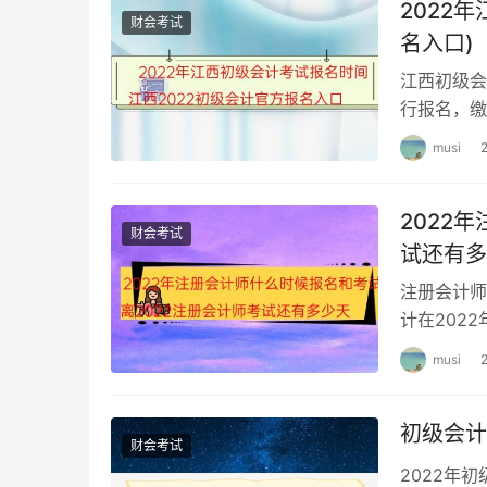
2022
择的。注册会计师以你最后一科考上的地点办理
财会考试
名入口)
要在另一个地方参加考试，在另一个地方考试报
江西初级会
息。
行报名，缴
条件 具备
musi
首次报名如果您在乌鲁木齐报名确认您就只能在报
考试。注册会计师报名成功后不可以更改考试地
2022
考试范围：只考注册会计师的,并且没有其他考试
财会考试
试还有多
书。
注册会计师
不方便回原来的考区进行考试，然后就是在海南考
计在202
选择考试地点。
一考试网上
musi
你应该可以用原来的账号登陆，只有在还没完成
计职称考试都是机考，计算机化的考试方式。
初级会计
财会考试
2022年
对往年考试成绩等都不会有影响。但是你领证的