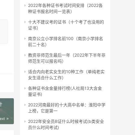
2022年各种证书考试时间安排（2022各
。最
种证书报名时间一览表）
十大不建议考的证书（十个考了也没用的
证书）
能提
南京公立小学排名前100（南京小学排名
前二十名）
教资非师范生最后一年（2022年下半年非
师范生可以报名吗）
适合内向老实女生的10种工作（单纯老实
女生适合什么工作）
各种证书含金量排行榜(人社局13大含金
全国
量证书)
计
2022河南最好的十大高中名单：淮阳中学
上榜，它是第一
。
ext
2022年安全员B证什么时候考试(b类安全
员什么时间考试)
报名