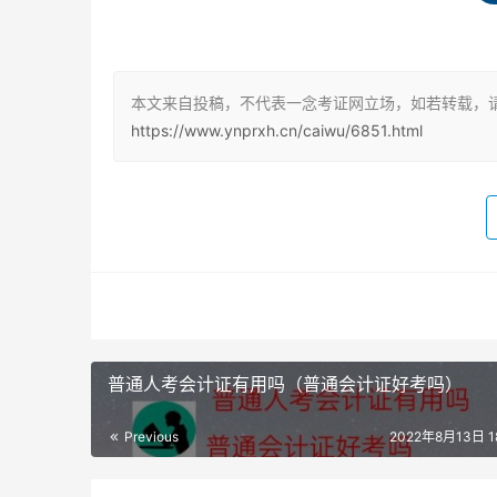
我在郑州考试时就有两个考点。百度百科—注册
后祝你考试顺利通过。
本文来自投稿，不代表一念考证网立场，如若转载，
CPA不可以异地报名一地考试，但是报考地区是
https://www.ynprxh.cn/caiwu/6851.html
供报名后再调换考试地点的服务。
考注册会计师,注册会计师考试地点在报名后不
考试成绩均有效。可以直接报名交费，你还是等报
“Certifie。
应该是说最好预习明年的注册会计师的时间,对
统一考试的应考人员，注会是全国性的考试。
普通人考会计证有用吗（普通会计证好考吗）
也可以在关岛考试。考生就算在不同考区进行考
Previous
2022年8月13日 18
报考CPA后，考试地点就不能改了，我当年考注