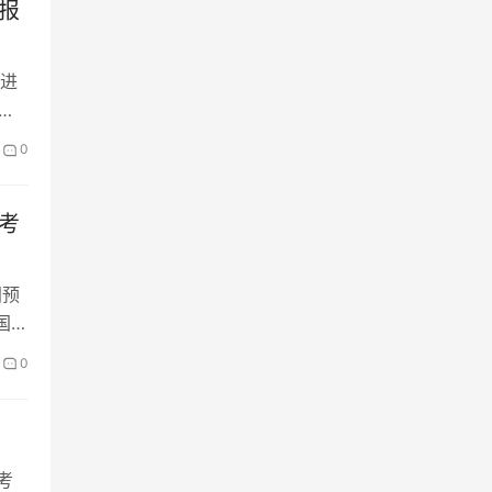
方报
关信
台进
报名
0
你
师考
证
间预
自己
国统
0
或会
考
间去