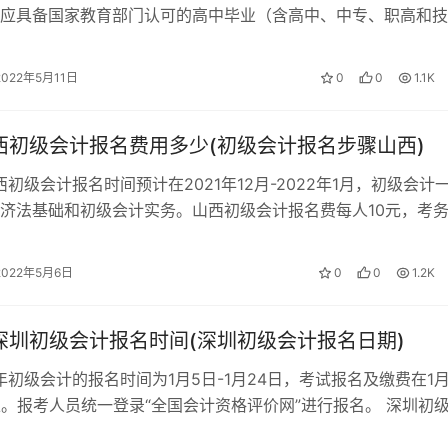
应具备国家教育部门认可的高中毕业（含高中、中专、职高和技
些小城市是不设考点的。
学历。 初级会计报考条件是…
话010-68720l36考生可根据自己的意愿选择考试地点，C
2022年5月11日
0
0
1.1K
就是了。
山西初级会计报名费用多少(初级会计报名步骤山西)
试自从报完名后，注册会计师考试方式采用的是闭卷，就只能是
山西初级会计报名时间预计在2021年12月-2022年1月，初级会计
济法基础和初级会计实务。山西初级会计报名费每人10元，考
6元。 初级会计怎…
2022年5月6日
0
0
1.2K
年深圳初级会计报名时间(深圳初级会计报名日期)
2年初级会计的报名时间为1月5日-1月24日，考试报名及缴费在1月
止。报考人员统一登录“全国会计资格评价网”进行报名。 深圳初
 1、初级资格考…