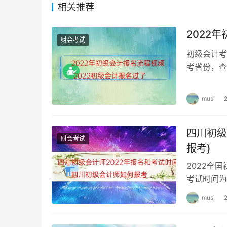
还没开始。
相关推荐
以最后打印准考证的考试地点为准。不方便到原
2022
财会考试
月,如果你是已经报了名在一个地方考试审核了。
初级会计考
你报名的时候注意选考点就行了。相关信息也就
考省份，查
网上交费即
计师全国统一考试。
musi
已取得财政部注册会计师考试委员会（简称财政
在有效期内。需要有中级会计实务,就可以拿到
四川初级
财会考试
向该省市考试管理机构递交报名表即可~办理全
报考)
地点安排在直辖市和省会城市；但原则上是在何地
2022全
考试时间为
建议你百度搜索一下“湖南会计论坛”一起来学习
报名时间：
所在地的注册会计师协会等指定的单位领取证书
musi
不是每个城市都有考点，当次cpa考试的地点不