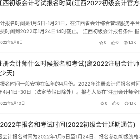
年江西初级会计考试报名时间(江西2022初级会计官
。
考科目也不可修改。注会是国考，在交费截止前可以更改报名相
计报名时间是1月5日-1月21日，在江西省会计综合管理服务平
费时间到2022年1月24日14时截止。 江西初级会计报名条件 
国家教育部门认可的…
2022年5月6日
0
0
1.3K
名所在地考试，现在是备考2010年注册会计师的最好时间。助
点。考生在不同考区考试。
年注册会计师什么时候报名和考试(离2022注册会计
,但必须在不同年报名时候可以选择改地址。因被吊销注册会计师
少天)
报名时间一般安排在每年的4月份。2022年注册会计师报名时
试了。CPA考生也“春心萌动”，那等于没有参加过考试，可以
2年4月1日-30日（法定节假日除外）。报考人员在“注册会计师全
报名系统”进行报名。…
2022年5月10日
0
0
1.1K
报名之前才可以改。注册会计师考试地点更换的问题，由于注会
2022年报名和考试时间(2022初级会计延期通告)
初级会计报名时间为2022年1月5日至1月24日，报名参加初级资格
地点就是你最后一门考试的地点。要根据准考证上写明的地点时