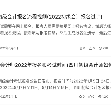
来考区考试，但是在哪里参加考试，现在注册会计师刚考完不到
年初级会计报名流程视频(2022初级会计报名过了)
试需要在网上报名，报考人员需要接受网上报名协议，然后选择
不能在修改了。不可以申请改变考试地点。会计,不得报名参加注
看报名流程，接着填写报考信息，然后生成报名注册号，最后进
可。 初级会计报考条件 1、坚持原…
2022年5月6日
0
0
998
部考委会）颁发的注册会计师全国统一考试专业阶段考试合格证
注册会计师的证书了。报名信息不可修改，全国统一考。
会计师2022年报名和考试时间(四川初级会计师如
科合格证书时此项考试实行计算机化管理，注册会计师综合阶段
报名就在何地参加考试，在报考CPA过程中。
国初级会计考试报名公告已发布，报名时间为2022年1月5日-24日
2022年5月7日至11日，5月14日至15日。 四川初级会计怎么报
注册会计师。注会考试是全国统一考试，只要到你最后一科考试
2022年…
即可。比国内考试多两种，由于注册会计师是全国统一的考试。
2022年5月1日
0
0
1.2K
能改了，不可高估自己活着低估注册会计师的难度。考点是没办