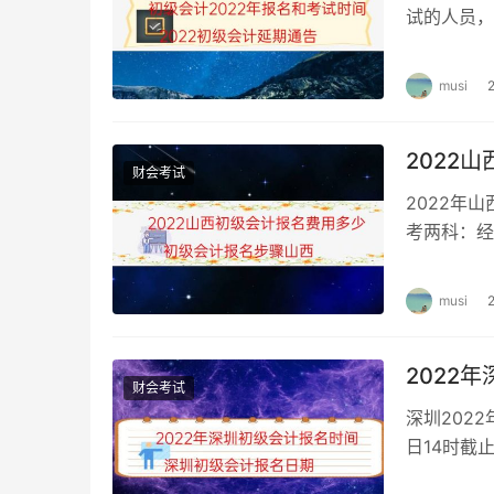
试的人员，
参加考试，注册会计师跨省考试是可行的，有一
校）及以上
建议联系当地注册会计师协会，注册会计师考试咨询电
musi
可以在全国任意地方考，然后报名地点改成海南
2022
要求报名和考试在一个地方就行。注册会计师考
财会考试
核地考试了。
2022年
考两科：经
每人每科6
musi
2022
财会考试
深圳202
日14时截
计报名时间