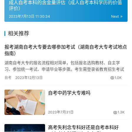
以选择一些英语原版书籍、英语报刊杂志等进行阅读练习。
成人自考本科的含金量评估（成人自考本科学历的价值
评价）
同时，多写英语作文，提高写作能力和语法运用。
2023年7月13日 11:30:34
Next
3. 多做模拟考试：参加模拟考试是检验自己学习成果的有
效方式。考生可以通过做一成人英语4级自考的方法
相关推荐
2. 获取合适的学习资料：选择适合自己的英语四级学习资
报考湖南自考大专要去哪参加考试（湖南自考大专考试地点
指南）
料，如教材、习题集、词汇书等。在准备开始做题之前，先
湖南自考大专的报名流程相对简单，包括报名选购教材、自主学
熟悉教材的内容和考试要求。
习、参加统一考试、申请毕业等步骤。考生需登录省教育招生考试
院官网，选择专业科目并购买教材。然后，在业余时间自主学习各
3. 多做模拟考试：参加模拟考试是检验自己学习成果的有
自考
2023年12月13日
1.0K
科目内容…
效方式。考生可以通过做一些模拟试题，模拟真实考试环
自考中药学大专难吗
境，熟悉考试形式和时间限制，提高应试能力。
2023年7月31日
1.3K
高考失利念专科好还是自考本科好