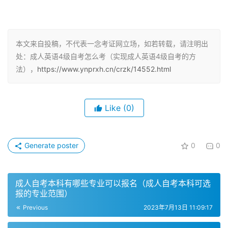
2. 获取合适的学习资料：选择好适合自己的英语四级学习
资料，如教材、习题集、词汇书等。在准备开始做题之前，
本文来自投稿，不代表一念考证网立场，如若转载，请注明出
先熟悉教材的内容和考试要求。
处：成人英语4级自考怎么考（实现成人英语4级自考的方
法），
https://www.ynprxh.cn/crzk/14552.html
3. 制定每日学习计划：根据自己的时间安排，制定每日的
学习计划。合理分配时间，包括听力、阅读、写作和翻译等
方面的练习。
Like
(0)
二、多方面提高英语水平
Generate poster
0
0
1. 多听多说：英语四级考试中，听力是一个重要的部分。考
生可以通过听英语新闻、英语电台、英语电影等方式来提高
听力水平。同时，多与他人进行英语口语交流，提高口语表
成人自考本科有哪些专业可以报名（成人自考本科可选
达能力。
报的专业范围）
Previous
2023年7月13日 11:09:17
2. 多读多写：阅读和写作是英语四级考试的重点。考生可