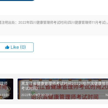
”、二是“案例分析题”。共60个单选，40个多选题。每题1分。
明出处：2022年四川健康管理师考试时间(四川健康管理师11月考试)
务、健康保险、中医保健、健康养老以及体育健身、医疗旅游、
康教育、健康咨询、健康管理及相关的各界人士。
Like
(0)
学、运动学、康复学及慢病管理等多学科，是健康产业较紧缺的
达140:1的职业之一，这意味着你如果考过健康管理师就已经超
了一项技能，能够为自己的职业生涯增加更多机会，对于非医师
管理师
黑龙江省健康管理师考试时间2022(哈尔滨健康管
考试时间)
工作，在求职市场上还是有很大的发展空间。扩大了就业范围的
:45:00
2022年5月8日 20:22:11
N