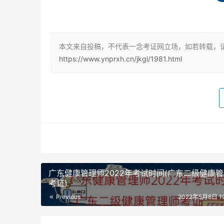
分值一样。多选题少选多选都没分。
技能操作考题分两部分，一是“共用题干单项选择题
本文来自投稿，不代表一念考证网立场，如若转载，请注
健康管理师考取人群主要是在健康体检、医疗服
https://www.ynprxh.cn/jkgl/1981.html
养生、母婴服务、保健食品、营养等行业从事健
四川健康管理师的含金量
健康管理师是跨越医学、营养学、心理学、中医
型人才，是一个高端职业。是全国为数不多的缺口
了90%以上的同龄人。
有了健康管理师证，对于医师而言，相当于又多
广东健康管理师2022年考试时间(广东二级健康
考证)
其他领域从业者来说，可以找到一份相对不错的
Previous
2022年5月8日 19
时，含金量自然而然就会上涨。