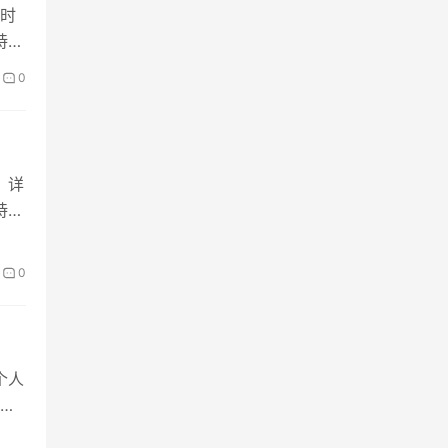
时
持个
0
，详
持个
0
个人
训