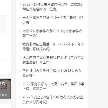
2022年各种证书考试时间安排（2022各
种证书报名时间一览表）
十大不建议考的证书（十个考了也没用的
，
证书）
美容
南京公立小学排名前100（南京小学排名
前二十名）
教资非师范生最后一年（2022年下半年非
师范生可以报名吗）
适合内向老实女生的10种工作（单纯老实
复合
女生适合什么工作）
过
各种证书含金量排行榜(人社局13大含金
量证书)
或者
理师
2022河南最好的十大高中名单：淮阳中学
上榜，它是第一
同
ext
2022年安全员B证什么时候考试(b类安全
员什么时间考试)