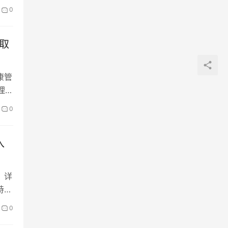
0
的取
康管
理师
0
入
，详
持个
0