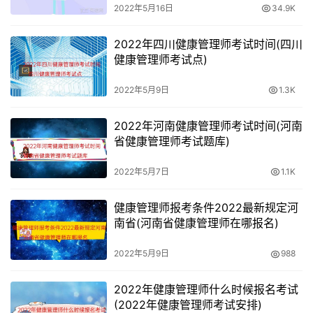
要注意的是选项中语气十分绝对的，往往都是错误的，选择
2022年5月16日
34.9K
中有措辞完全肯定或否定的答案几乎是错误的，比如一定正
确或一定是等，这些十分绝对的语句在学术界本来就不科
2022年四川健康管理师考试时间(四川
健康管理师考试点)
学。
2022年5月9日
1.3K
几道题的答案一般不是同一个选项备选答案在前面，同时几
个题干在后面，几个题干当中，标准基本不可能是同一个答
2022年河南健康管理师考试时间(河南
案。如果出现连续几个题的答案都一样要注意，答题的时
省健康管理师考试题库)
候，不可能上下好几道题的答案都是一样的，如果形成这样
的答案而又对这套题答案不确定，最好别蒙和上下题一样的
2022年5月7日
1.1K
选项。
健康管理师报考条件2022最新规定河
南省(河南省健康管理师在哪报名)
一组题的问题中有一定的联系。这一组题当中，一般都会有
一些必然的联系，很多时候会给我们提供一定的解题信息，
2022年5月9日
988
我们在不会的时候，可以综合来判断。
2022年健康管理师什么时候报名考试
(2022年健康管理师考试安排)