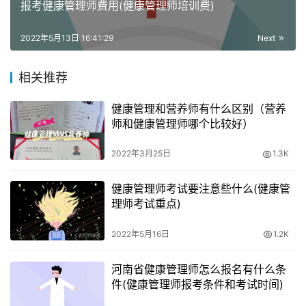
报考健康管理师费用(健康管理师培训费)
（1）具有医药卫生专业大学专科以上学历证书。
2022年5月13日 16:41:29
Next
（2）具有非医药卫生专业大学专科以上学历证书，连续从
事本职业或相关职业工作2年以上，经健康管理师（三级）
相关推荐
正规培训达规定标准学时数，并取得结业证书。
健康管理和营养师有什么区别（营养
（3）具有医药卫生专业中等专科以上学历证书，连续从事
师和健康管理师哪个比较好）
本职业或相关职业工作3年以上，经健康管理师（三级）正
2022年3月25日
1.3K
规培训达规定标准学时数，并取得结业证书。
健康管理师考试要注意些什么(健康管
健康管理师考试答题技巧
理师考试重点)
2022年5月16日
1.2K
在做题的时候一定要审清楚题干要求，看清到底是选择正确
还是错误选项；避免因为没看清题目而发生让人惋惜的选
河南省健康管理师怎么报名有什么条
择。
件(健康管理师报考条件和考试时间)