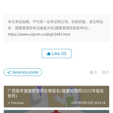
健康管理师考试难度怎么样
健康管理师跨越医学、营养学、心理学、中医学、运动学、
本文来自投稿，不代表一念考证网立场，如若转载，请注明出
康复学及慢性病管理等多学科，是健康产业紧缺的复合型人
处：健康管理师考试难度大吗(健康管理师容易考吗)，
才。因为知识点太多了，又是临床医学、预防医学、心理学
https://www.ynprxh.cn/jkgl/2481.html
营养学、法律、保险，内容考的很细，因此对于没有基础或
时间比较紧张的考生而言，健康管理师考试的难度还是比较
Like
(0)
高的。根据历年通关考生的反馈，不少考生在备考的过程中
都温习了好几次教材，因此，虽然考试有一定难度，大家也
不要过于担忧，只要认真备考，及时温习知识点，还是可以
Generate poster
0
0
顺利通过考试的。
广西报考健康管理师在哪报名(健康管理师2022年报名
健康管理师报考条件
条件)
Previous
2022年5月13日 16:23:18
健康管理师（国家职业资格三级）须具备以下条件之一：