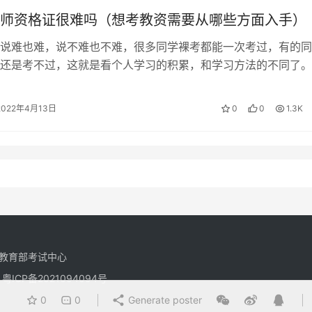
师资格证很难吗（想考教资需要从哪些方面入手）
说难也难，说不难也不难，很多同学裸考都能一次考过，有的同
还是考不过，这就是看个人学习的积累，和学习方法的不同了。
通过率为27.5%左右，这个过级率…
2022年4月13日
0
0
1.3K
教育部考试中心
有
粤ICP备2021094094号
0
0
Generate poster