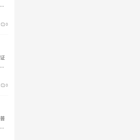
网
0
证
和
0
普
符