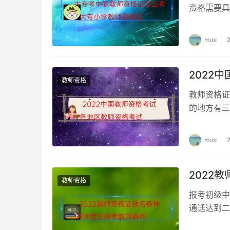
资格需要具
上报…中职
musi
2022
教师资格
教师资格证
的地方有三
国家教师资
musi
2022
教师资格
报考初级中
通话达到二
合学历条件