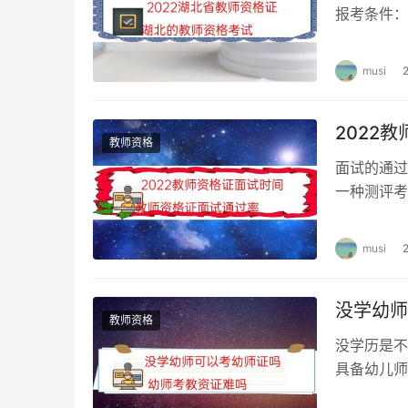
报考条件：
容如上。 
musi
2022
教师资格
面试的通过
一种测评考
资格证面试
musi
没学幼师
教师资格
没学历是不
具备幼儿师
以上学历，