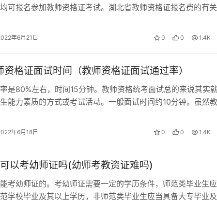
均可报名参加教师资格证考试。湖北省教师资格证报名费的有关
考试的时候，报考小学教师资格,湖北…
2022年6月21日
0
0
1.4K
教师资格证面试时间（教师资格证面试通过率）
率是80%左右，时间15分钟。教师资格统考面试总的来说其实
生能力素质的方式或考试活动。一般面试时间约10分钟。虽然
通过率比较高。 只有一个月准…
2022年6月18日
0
0
1.4K
可以考幼师证吗(幼师考教资证难吗)
能考幼师证的。考幼师证需要一定的学历条件，师范类毕业生应
范学校毕业及其以上学历，非师范类毕业生应当具备大专毕业及
没有学历或低于这个学历都不可以报考…