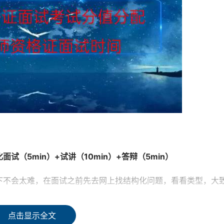
（5min）+试讲（10min）+答辩（5min）
下不会太难，在面试之前先去网上找结构化问题，看看类型，大
点击显示全文
，进行提问。（注意：一定不要把“讲课”当做“说课”）