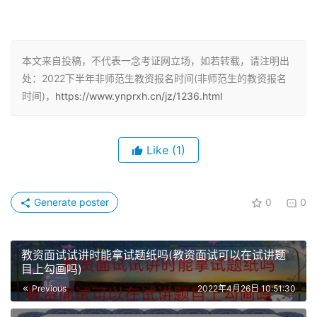
4、高级中学和中等职业学校教师资格，应当具备高等师范
院校本科或者大学本科毕业及以上学历。
5、中等职业学校实习指导教师资格，应当具备中等职业学
本文来自投稿，不代表一念考证网立场，如若转载，请注明出
校毕业及以上学历，并应当具有相当助理工程师以上专业技
处：2022下半年非师范生教资报名时间(非师范生的教资报名
术职务或中级以上工人技术等级。
时间)，
https://www.ynprxh.cn/jz/1236.html
教资考试在哪里报名
Like
(1)
满足教师资格证报考条件后，在中小学教师资格网进行报
名，报考相应科目笔试、面试，并取得合格的成绩即可获得
Generate poster
0
0
教师资格证，经过认定即可。
考生按照本省公告要求选择考试类别、考区、科目（所报科
教资面试试讲时能拿试题纸吗(教资面试可以在试讲题
目须一次性勾选，一经审核通过，将无法增加或更改）。提
目上勾画吗)
交信息后，考生报考状态变更为“待审核”。考生报考有关信
Previous
2022年4月26日 10:51:30
息在审核前均可以自行修改。