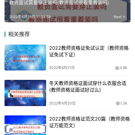
教资面试需要穿正装吗(教资面试很看重着装吗)
教师资格证分数合格线，采用了线性转换的方式。即卷面
150分，按标准转换为120分制，70分以上为考试合格。
2022年4月26日 11:34:59
Next
相关推荐
2022教师资格证免试认定（教师资格
证免试下证）
2022年6月21日
3.8K
冬天教师资格证面试穿什么衣服合适
(教师资格证面试好过么)
2022年4月20日
1.3K
2022教师资格证范文20篇（教师资格
证万能范文）