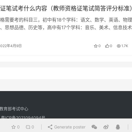
证笔试考什么内容（教师资格证笔试简答评分标准
格需要考的科目三，初中有18个学科：语文、数学、英语、物
、思想品德、历史等，高中有17个学科：音乐、美术、信息技
心理健康教育、日语、俄语等。【…
2022年4月9日
0
0
1.7K
教育部考试中心
有
粤ICP备2021094094号
0
0
Generate poster