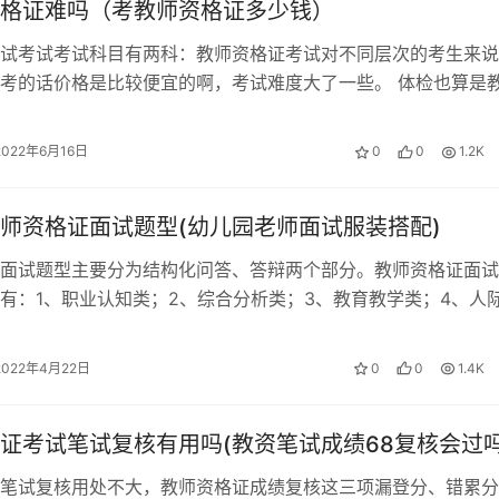
格证难吗（考教师资格证多少钱）
试考试考试科目有两科：教师资格证考试对不同层次的考生来说
考的话价格是比较便宜的啊，考试难度大了一些。 体检也算是
科目。都要参加教师资格证考试，考…
2022年6月16日
0
0
1.2K
师资格证面试题型(幼儿园老师面试服装搭配)
面试题型主要分为结构化问答、答辩两个部分。教师资格证面试
有：1、职业认知类；2、综合分析类；3、教育教学类；4、人
应急应变类；6、组织管理类；7…
2022年4月22日
0
0
1.4K
证考试笔试复核有用吗(教资笔试成绩68复核会过吗
笔试复核用处不大，教师资格证成绩复核这三项漏登分、错累分