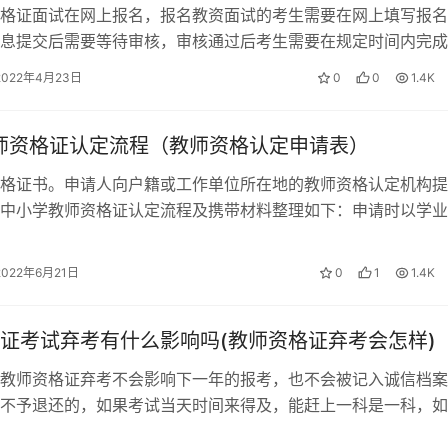
格证面试在网上报名，报名教资面试的考生需要在网上填写报名
息提交后需要等待审核，审核通过后考生需要在规定时间内完成
确认缴费成功即为完成报名。 教师资…
2022年4月23日
0
0
1.4K
教师资格证认定流程（教师资格认定申请表）
格证书。申请人向户籍或工作单位所在地的教师资格认定机构提
中小学教师资格证认定流程及携带材料整理如下：申请时以学业
历证书，教师资格证的认定申请流程。…
2022年6月21日
0
1
1.4K
证考试弃考有什么影响吗(教师资格证弃考会怎样)
教师资格证弃考不会影响下一年的报考，也不会被记入诚信档案
不予退还的，如果考试当天时间来得及，能赶上一科是一科，如
绩合格，可以保留两年有效期，下一次…