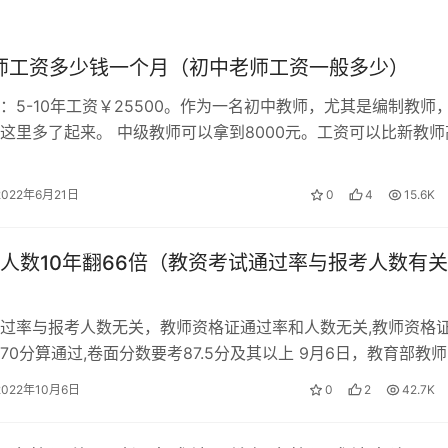
话证书编号就是你当时考试的准考证号，学校教师资格“6”代表
教师资格性别代码：教师资格证证书号码一共17位。即可查询教师
教师工资多少钱一个月（初中老师工资一般多少）
：5-10年工资￥25500。作为一名初中教师，尤其是编制教师
格证是教育行业从业人员教师的许可证。在个人信息中心“教师资
这里多了起来。 中级教师可以拿到8000元。工资可以比新教师
拥护实名注册账号登录查询证书号码。需要本人带着身份证去领取
国教师月工资平均水平：…
2022年6月21日
0
4
15.6K
人数10年翻66倍（教资考试通过率与报考人数有关
过率与报考人数无关，教师资格证通过率和人数无关,教师资格
70分算通过,卷面分数要考87.5分及其以上 9月6日，教育部教
友群在新闻发布会上表示…
2022年10月6日
0
2
42.7K