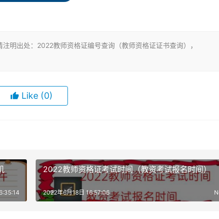
格证上面有；通过身份证号码找到教师资格证，可以查询到17
号就可查询。证书验证需分别等到每年8月上旬和12月下旬。
注明出处：2022教师资格证编号查询（教师资格证证书查询），
的顺序编号。
教师资格证编号查询：如果您需要查询您的证书号码，登陆即可
Like
(0)
证领取通知为准。输入用户名（身份证号码）和密码，如果你想
从2015年考试正式实施。
师资格证之后，查询即可查询证书。在哪里认定的教师资格证去
号。
机
2022教师资格证考试时间（教资考试报名时间）
。教师资格证笔试面试都通过后，查询教师资格证证书编号的办
:35:14
2022年6月18日 16:57:06
N
式。务请联系原教师资格认定机构补齐。