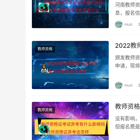
河南教师资
息，报名信
上缴费，并
musi
2022
教师资格
颁发教师资
申请，现将
绩单代替学
musi
教师资格
教师资格
没有影响，
但报名费是
这一科目成