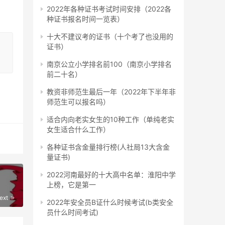
位的
2022年各种证书考试时间安排（2022各
种证书报名时间一览表）
十大不建议考的证书（十个考了也没用的
资格
证书）
南京公立小学排名前100（南京小学排名
前二十名）
查询
教资非师范生最后一年（2022年下半年非
师范生可以报名吗）
查询
适合内向老实女生的10种工作（单纯老实
女生适合什么工作）
各种证书含金量排行榜(人社局13大含金
咨询
量证书)
2022河南最好的十大高中名单：淮阳中学
上榜，它是第一
法如
ext
2022年安全员B证什么时候考试(b类安全
员什么时间考试)