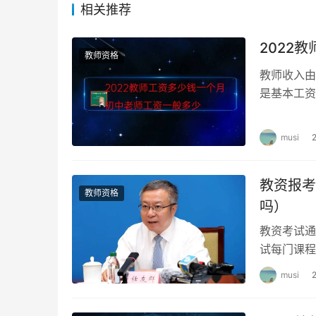
相关推荐
认定成功的考生可进行证书验证。人工测试的普通
等职业学校实习指导教师资格“7”代表高等学校
2022
格证编号了。
教师资格
教师收入由
教师资格证属于教育行业人员资格证书，教师资
是基本工资
证书”菜单下查看个人的证书号码。查询中需要
一倍。2全
师资格证的当地教育部门查询。
musi
教资报考
教师资格
吗）
教资考试通
试每门课程
作司司长任
musi