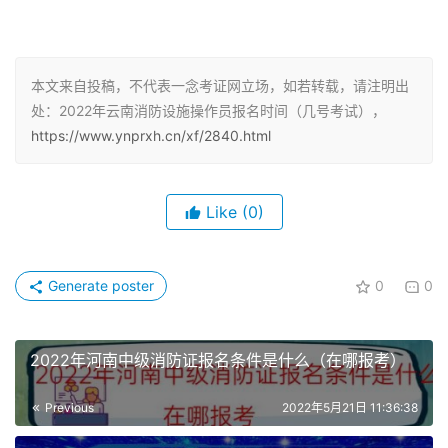
个人资料，然后在【上传报名资料】模块上传相关证明材
料。补考报名考生需在1月13日8时—1月14日20时登录系
统，在【补考报名】模块完成报名工作，逾期视为放弃本次
本文来自投稿，不代表一念考证网立场，如若转载，请注明出
补考名额。
处：2022年云南消防设施操作员报名时间（几号考试），
https://www.ynprxh.cn/xf/2840.html
报名条件
：中级消防设施操作员（具备以下条件之一者）
1、取得本职业或相关职业五级/初级工职业资格证书（技能
Like
(0)
等级证书）后，累计从事本职业或相关职业工作4年（含）
以上。
Generate poster
0
0
2、累计从事本职业或相关职业工作6年（含）以上。
3、取得技工学校本专业或相关专业毕业证书（含尚未取得
2022年河南中级消防证报名条件是什么（在哪报考）
毕业证书的在校应届毕业生）；或取得经评估论证、以中级
技能为培养目标的中等及以上职业学校本专业或相关专业毕
Previous
2022年5月21日 11:36:38
业证书（含尚未取得毕业证书的在校应届毕业生）。