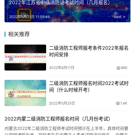
2022年江苏省中级消防证考试时间（几月报名）
2022年消防设施操作员考试时间
2022年5月21日 11:55:46
Next
消防设施操作员考试时间是2月10日至3月30日，这之间都
相关推荐
可以进行鉴定考试。
二级消防工程师报考条件2022年报名
（1）上午理论/技能开考时间为：09:00。
时间安排
（2）下午理论/技能开考时间为：14:00。
2022年6月11日
960
鉴定站采取理论考试和技能考核上、下午交叉的方式组织考
二级消防工程师报名时间2022考试时
试。请上午、下午参加理论考试的考生务必于当日上午
间（什么时候开考）
08:30前到达考场等候考试；上午参加理论考试的考生，下
午参加技能考核；下午参加理论考试的考生，上午参加技能
2022年5月25日
1.4K
考核。
2022内蒙二级消防工程师报名时间（几月份考试）
内蒙古2022年二级消防工程师考试时间预计在上半年，具体时间要
以官网通知为准，届时考生在内蒙古人事考试网进行报名。 内蒙古