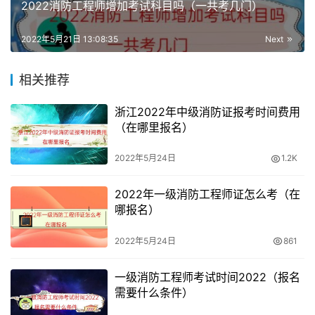
2022消防工程师增加考试科目吗（一共考几门）
与维护，消防安全管理培训等工作，选择性多，就业方面
广。
2022年5月21日 13:08:35
Next
3、申请技能提升补贴：，依法参加失业保险并累计缴费36
个月以上，并且自2017年1月1日起，取得初级、中级、高级
相关推荐
职业资格证书，或职业技能等级证书的企业职工，可申请技
浙江2022年中级消防证报考时间费用
能提升补贴。补贴标准上限为初级工1000元，中级工1500
（在哪里报名）
元，高级工2000元。
2022年5月24日
1.2K
2022年一级消防工程师证怎么考（在
哪报名）
2022年5月24日
861
一级消防工程师考试时间2022（报名
需要什么条件）