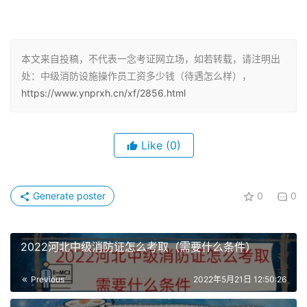
按照国家消防安全法则规定，企业的消防控制室必须严格实
行每日24小时专人值班制度，每班不应少于2人，每班工作
本文来自投稿，不代表一念考证网立场，如若转载，请注明出
时间不应超过8小时。
处：中级消防设施操作员工资多少钱（待遇怎么样），
https://www.ynprxh.cn/xf/2856.html
消防控制室的值班人员应通过消防行业特有工种职业技能鉴
定，持有职业资格证书上岗，并能熟练操作消防设施。
Like
(0)
考消防设施操作员的好处有哪些
1、持证上岗：依据《中华人民共和国消防法》，所有从事
Generate poster
0
0
建筑物，构筑物消防安全管理，消防安全检查和建筑消防设
施操作，与维护等工作的人员，必须经过正规培训、鉴定考
试，持证上岗。
2022河北中级消防证怎么考取（需要什么条件）
2、一本证书成就多个职业方向：，拿下消防设施操作员证
Previous
2022年5月21日 12:50:26
书可，从事消防安全检查，消防控制室监控，消防设施操作