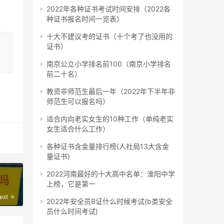
2022年各种证书考试时间安排（2022各
种证书报名时间一览表）
十大不建议考的证书（十个考了也没用的
证书）
科目
南京公立小学排名前100（南京小学排名
前二十名）
教资非师范生最后一年（2022年下半年非
师范生可以报名吗）
“消
适合内向老实女生的10种工作（单纯老实
女生适合什么工作）
题卡
各种证书含金量排行榜(人社局13大含金
量证书)
2022河南最好的十大高中名单：淮阳中学
上榜，它是第一
底。
ext
2022年安全员B证什么时候考试(b类安全
员什么时间考试)
满足