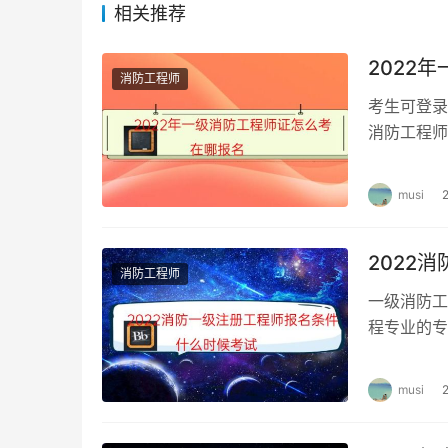
相关推荐
要求。具体根据个人工作年限情况。
2022
消防工程师的一个比较特别的变化是，对技术实
消防工程师
相反，变得简单了。
考生可登录
消防工程师
在过去的几年里，很多考生可以通过考试，是因
首次考试时
生只通过了这两门考试，唯独卡在案例分析这一
musi
2022
消防工程师
一级消防工
程专业的专
考。202
musi