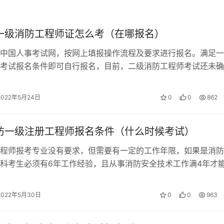
年一级消防工程师证怎么考（在哪报名）
务的考查越来越多，也越来越明显。但是，案例分析考试的情况
中国人事考试网，按网上填报操作流程及要求进行报名。满足一
考试报名条件即可自行报名，目前，二级消防工程师考试还未确
为技术实务和综合能力的考查比较简单。但是，这也导致了大多
间。 一级消防工程师考试报名流程 …
门考试上，导致取得消防工程师证书的人员不多。
2022年5月24日
0
0
862
消防一级注册工程师报名条件（什么时候考试）
程师报考专业没有要求，但需要有一定的工作年限，如果是消防
科考生必须有6年工作经验，且从事消防安全技术工作满4年才
2年一级消防工程师考试时间是11…
2022年5月30日
0
0
963