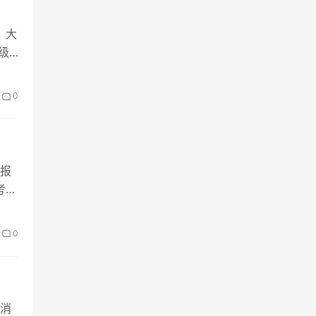
，大
级
0
报
考试
0
消