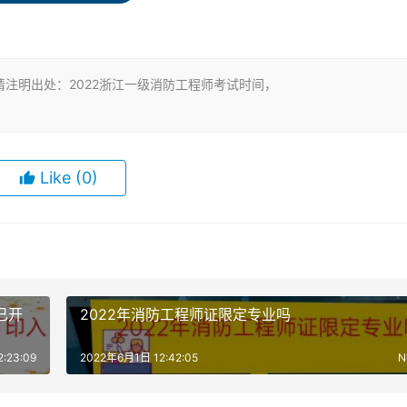
主观题）
注明出处：2022浙江一级消防工程师考试时间，
务》、《消防安全技术综合能力》和《消防安全案例分析》3个
Like
(0)
”“消防安全技术综合能力”和“消防安全案例分析”3个科目。其中
题，采用答题卡作答;“消防安全案例分析”为主观题，采用专用答
已开
2022年消防工程师证限定专业吗
名人员取得规定学历前后工作时间的总和，其截止日期为当年年
:23:09
2022年6月1日 12:42:05
N
求，一是工作时间满足要求，二是从事消防安全技术的工作年限