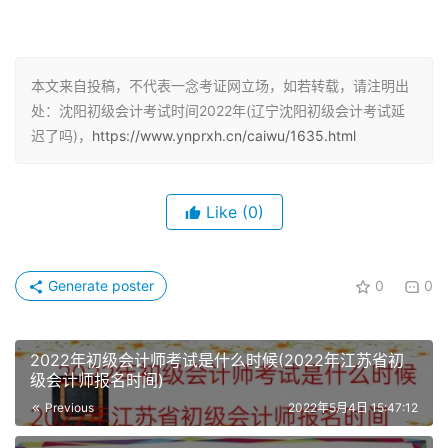
2022年初级会计考试时间安排表
本文来自投稿，不代表一念考证网立场，如若转载，请注明出
考试日程
时间安排
处：沈阳初级会计考试时间2022年(辽宁沈阳初级会计考试延
迟了吗)，
https://www.ynprxh.cn/caiwu/1635.html
各省初会报名公告
2021年12月10日前，各省公布
报名官方网站
全国会计资格评价网
Like
(0)
2022年1月5日至1月24日，具
网上报名时间
体见各省公告
Generate poster
0
0
网上缴费时间
2022年1月24日14:00截止
准考证网上打印时间
2022年4月8日前，各省公布
2022年初级会计师考试是什么时候(2022年江苏省初
级会计师报名时间)
2022年5月7日至11日，5月14
Previous
2022年5月4日 15:47:12
考试时间
日至15日