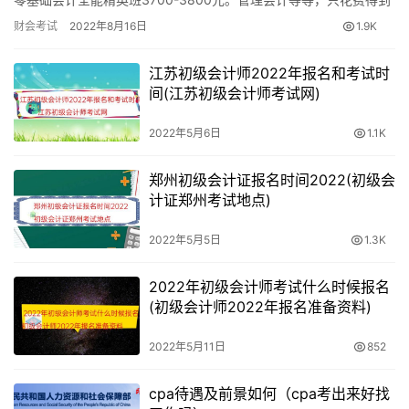
分值为24分；判断题为10个，分值10分；不定项选择15
二百多吧）和参加培训。 让会计人员能够独立处理工作。考试…
个，分值30分。
财会考试
2022年8月16日
1.9K
经济法基础》单选题24个，分值36分；多选15个，分值30
江苏初级会计师2022年报名和考试时
间(江苏初级会计师考试网)
分；判断10个，分值10分；不定项选择12个，分值24分。
2022年5月6日
1.1K
郑州初级会计证报名时间2022(初级会
计证郑州考试地点)
2022年5月5日
1.3K
2022年初级会计师考试什么时候报名
(初级会计师2022年报名准备资料)
2022年5月11日
852
cpa待遇及前景如何（cpa考出来好找