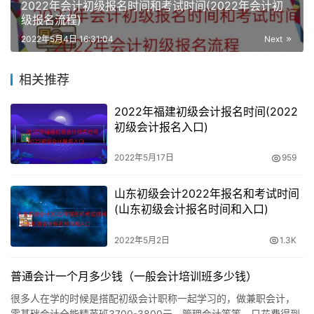
2022年会计初级报名时间和考试时间(2022年会计初
各省考生：敬请留意各省初级会计报名公告
级报名流程)
2022年5月4日 16:31:04
Next
2022年初级会计考哪几门科目
相关推荐
初级会计考试科目包括《初级会计实务》和《经济法基
2022年福建初级会计报名时间(2022
础》。
初级会计报名入口)
《经济法基础》科目的考试时长为75分钟，《初级会计实
2022年5月17日
959
务》科目的考试时长为105分钟，两个科目连续考试，时间
不能混用。
山东初级会计2022年报名和考试时间
(山东初级会计报名时间和入口)
初级会计考试两个科目《初级会计实务》和《经济法基础》
2022年5月2日
1.3K
考试都有四种题型，即单项选择题、多项选择题、判断题、
不定项选择题。
普通会计一个月多少钱（一般会计培训班多少钱）
《初级会计实务》单选题24个，分值为36分；多选12个，
很多人在学的时候是搭配初级会计职称一起学习的，做兼职会计，
零基础会计全能精英班3700-3800元。管理会计等等，只花费得到