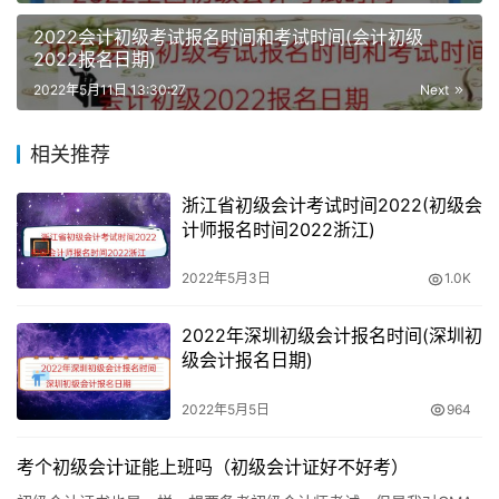
到“报名已确认”信息时方为报名成功。
2022会计初级考试报名时间和考试时间(会计初级
2022报名日期)
未在规定时间内进行报名确认及完成缴费的报考人员，视为
2022年5月11日 13:30:27
Next
自动放弃考试报名，届时将不能参加考试。在报名确认及缴
费成功后，考生所填写的信息将不能在网上自行修改。
相关推荐
3、打印全国会计资格考试网上报名考生信息表。
浙江省初级会计考试时间2022(初级会
计师报名时间2022浙江)
广东初级会计报名费多少钱
2022年5月3日
1.0K
根据财政部会计资格评价中心《关于全国会计专业技术资格
考试考务费收费标准的通知》（会评〔2017〕1号）和《广
2022年深圳初级会计报名时间(深圳初
东省发展改革委 广东省财政厅关于改革我省职业资格考试
级会计报名日期)
收费标准管理方式的通知》（粤发改规〔2019〕3号）有关
2022年5月5日
964
规定，
考个初级会计证能上班吗（初级会计证好不好考）
2022年度我省会计资格考试科目收费标准如下：