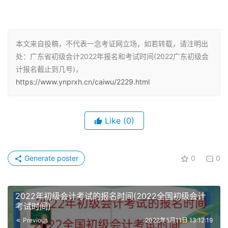
采集，其中：深圳市会计人员请登录“深圳市会计管理综合
平台”进行信息采集。
本文来自投稿，不代表一念考证网立场，如若转载，请注明出
我省会计资格考试报名统一登录“全国会计资格评价网”进
处：广东省初级会计2022年报名和考试时间(2022广东初级会
行，实行网上报名、网上缴费、考后资格复核方式。
计报名截止到几号)，
https://www.ynprxh.cn/caiwu/2229.html
1、填报信息。报考人员应如实填写报名信息，并对网报信
息的真实性、有效性负责。报名时上传的照片，将用于制作
准考证、会计专业技术资格证书等。
Like
(0)
考生须准备标准证件数字照片（白色背景，JPG格式，大于
10KB，像素大于等于295413），照片审核处理工具，按照
Generate poster
0
0
规定要求，对报名照片格式进行预处理，通过审核后再进行
上传。
2022年初级会计考试的报名时间(2022全国初级会计
2、网上缴费。报考人员须按规定慎重报考，网上缴费确认
考试时间)
后，不办理退考；登录网页提交报名信息、缴纳报名费并得
Previous
2022年5月11日 13:12:19