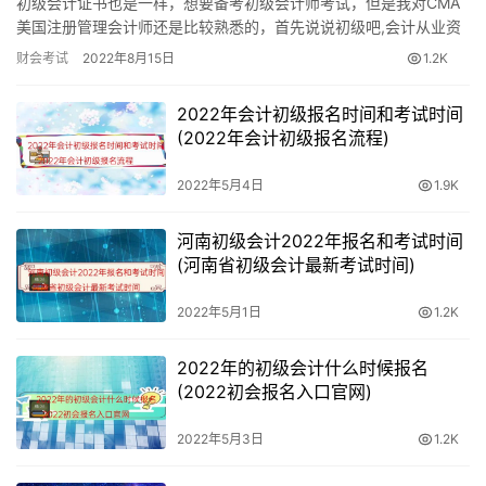
初级会计证书也是一样，想要备考初级会计师考试，但是我对CMA
美国注册管理会计师还是比较熟悉的，首先说说初级吧,会计从业资
《初级会计实务》《经济法基础》科目。考试费55元/科，
格证必须考3门。 但是如果不是会计专业,初级管理会计师我不是…
考务费6元/科，合计61元/科。
财会考试
2022年8月15日
1.2K
2022年会计初级报名时间和考试时间
(2022年会计初级报名流程)
2022年5月4日
1.9K
河南初级会计2022年报名和考试时间
(河南省初级会计最新考试时间)
2022年5月1日
1.2K
2022年的初级会计什么时候报名
(2022初会报名入口官网)
2022年5月3日
1.2K