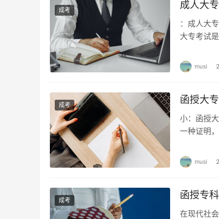
成人大专
成考
：成人大专
大专考试是
低。通常来
musi
函授大专
成考
小：函授大
一种证明，
业证书的背
musi
函授专科
成考
在现代社会