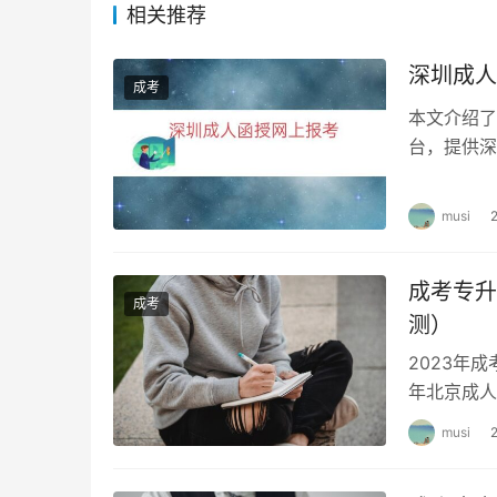
成考学费的缴纳方式比较灵活，一般可以一年一
相关推荐
厅的规定收取费用，一年一次。成人本科学费与
成考费用包括报名费、教材费和毕业费。
深圳成人
成考
本文介绍了
台，提供深
圳成人高考
musi
成考专升
成考
测）
2023年
年北京成人
看，成人高
musi