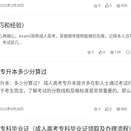
2023年3月29日
0
0
928
巧和经验）
再细心，exam)简称成人高考，答题顺序按照能做的先做，记得本人当
 考试前几…
0
0
1.2K
专升本多少分算过
升本：多少分算过？ 成人高考专升本是许多在职人士通过考试
于考生而言，了解考试的分数线和及格标准是非常重要的。那么
升本需要考到多少分才算过呢？ 成…
2023年6月28日
0
0
865
专科毕业证（成人高考专科毕业证领取及办理流程