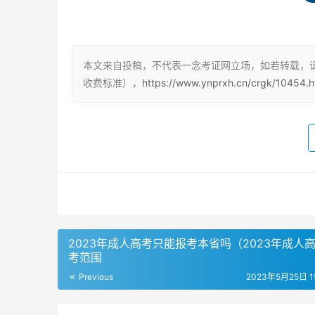
成人高考本科学费的收费标准
成人高考本科分为高起本和专升本，二者的学制不
左右每年，其中专升本的学制是5年，总学费在50
本文来自投稿，不代表一念考证网立场，如若转载，
收费标准），
https://www.ynprxh.cn/crgk/10454.h
不同院校和专业的学费收费标准
参加成人高考被录取后，每个院校每个专业的学
在2200元到2500元/学年左右，成人本科高等
对较高。
成人高考其他费用
除了学费，成人高考还需要缴纳考试报名费用，一
2023年成人高考只能报考本省吗（2023年成人
杂费、教材费和毕业相关费用也需要考虑在内。对
考范围
Previous
2023年5月25日 15
成考学费的缴纳方式