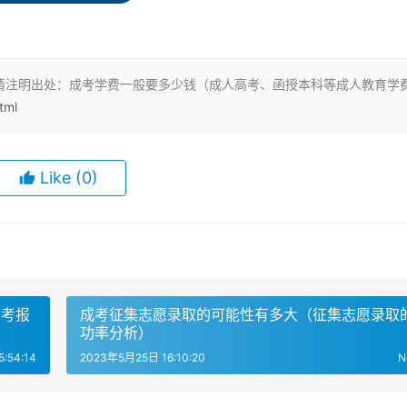
同，需要的学费也不同。成考本科的学费一般在2000元到500
00元到10000元左右，而高起本的学制为5年。
请注明出处：成考学费一般要多少钱（成人高考、函授本科等成人教育学
tml
费收费情况都不一样。一般来说，成人高考报考的专科高等院校
Like
(0)
院校则在2500元到3000元/学年左右。医学类和艺术类专业的学
般在100元至200元左右。此外，成人高考学习期间还需缴纳的
高考报
成考征集志愿录取的可能性有多大（征集志愿录取
于一个普通的考生来说，成考本科总花费在5000元左右。
功率分析）
:54:14
2023年5月25日 16:10:20
N