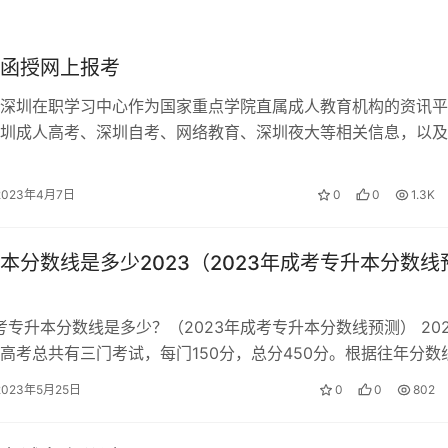
交，不会给考生造成太大的经济压力。成人高考学费是按照国家
学校有关，不同学校和专业的学费也是不同的。一般一年一交学
函授网上报考
深圳在职学习中心作为国家重点学院直属成人教育机构的资讯平
圳成人高考、深圳自考、网络教育、深圳夜大等相关信息，以及
报名流程、报名条件、报名入口等信息。…
2023年4月7日
0
0
1.3K
本分数线是多少2023（2023年成考专升本分数线
成考专升本分数线是多少？（2023年成考专升本分数线预测） 202
高考总共有三门考试，每门150分，总分450分。根据往年分数
考专升本分数线在1…
2023年5月25日
0
0
802