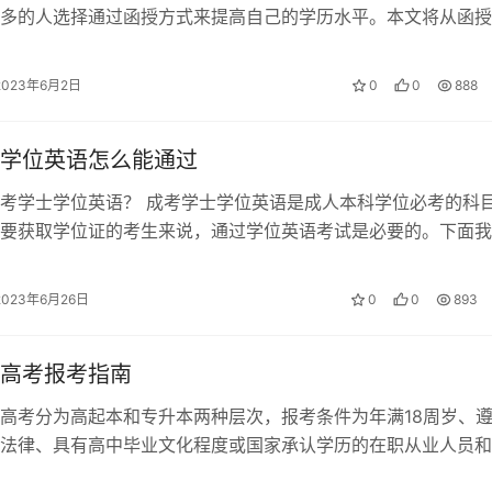
多的人选择通过函授方式来提高自己的学历水平。本文将从函授
型和特点两个方面进行分析。 函授专科…
2023年6月2日
0
0
888
学位英语怎么能通过
考学士学位英语？ 成考学士学位英语是成人本科学位必考的科
要获取学位证的考生来说，通过学位英语考试是必要的。下面我
如何通过成考学士学位英语。 了解…
2023年6月26日
0
0
893
高考报考指南
高考分为高起本和专升本两种层次，报考条件为年满18周岁、
法律、具有高中毕业文化程度或国家承认学历的在职从业人员和
，身体健康、生活能自理且不影响所…