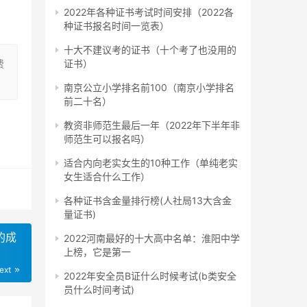
2022年各种证书考试时间安排（2022各
种证书报名时间一览表）
0元
十大不建议考的证书（十个考了也没用的
费
证书）
南京公立小学排名前100（南京小学排名
前二十名）
学费
教资非师范生最后一年（2022年下半年非
费相
师范生可以报名吗）
适合内向老实女生的10种工作（单纯老实
女生适合什么工作）
各种证书含金量排行榜(人社局13大含金
量证书)
学
的成
2022河南最好的十大高中名单：淮阳中学
上榜，它是第一
ext
2022年安全员B证什么时候考试(b类安全
员什么时间考试)