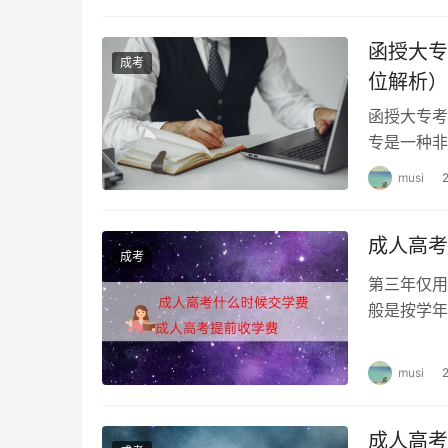
函授大专
成考
位解析）
函授大专考
专是一种非
的事业单位
musi
成人高考
成考
第三年仅用
般是按学年
费按通知书
musi
成人高考