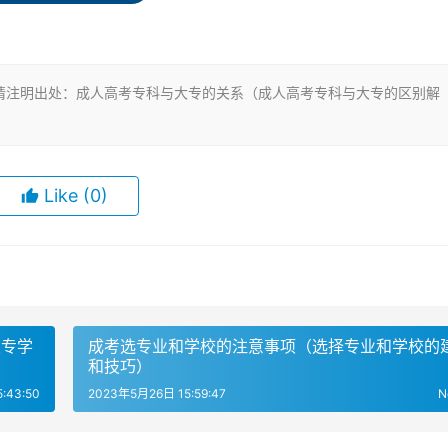
的是成人大专。此外，成人高考大专和大专的证书也有所不同。
但都是国家认可、学信网可查的正规学历。虽然国家承认函授文
于非全日制学历。
请注明出处：成人高考专科与大专的关系（成人高考专科与大专的区别解
考大专的入学门槛相对来说比大专低一些，大专的招生对象是针
应用范围也不同。虽然成人大专也是国家承认、学信网可查的正
Like
(0)
聘岗位明确要求全日制学历的，成人学历是不可以的。
大专学
成考选专业和学校的注意事项（选择专业和学校的
成人教育的一种，主要采用自学、函授、网络教育等非全日制学
和技巧）
园内上课，按照学校的安排完成学业。
:43:50
2023年5月26日 15:59:47
N