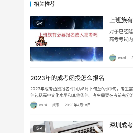
相关推荐
成人高考和大专的学习费用也有所不同。成人高
费用相对较高，包括学费、住宿费、杂费等。
上班族有
成考
对于已经踏
3. 报考人群不同
高考考试内
免试或者加
成人高考和大专的报考人群也不同。成人高考主
的途径。而大专主要针对高中毕业生和复读生，
musi
2023年的成考函授怎么报名
2023年成考函授报名时间为8月下旬至9月中旬，考
件包括高中文化水平和其他条件。考生需要在考前充分
musi
成考
2023年4月18日
深圳成考
成考