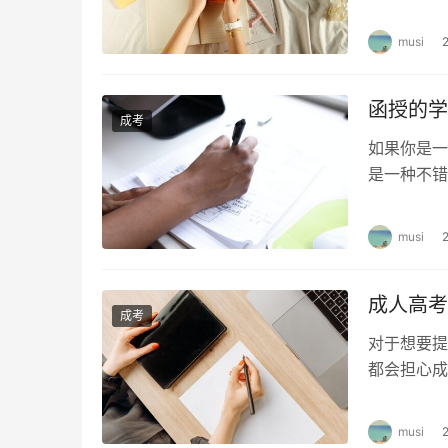
函授护士来
musi
函授的学
成考
如果你是一
是一种不错
授学士学位
musi
成人高考
成考
对于想要提
都会担心成
面，让我们
musi