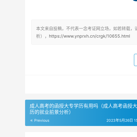
过成人高考进去的，一般所需分数比较低，就读
高考大专属于第二学历，普通大专是第一学历，
但是在社会认可度上，全日制学历的认可度要高
本文来自投稿，不代表一念考证网立场，如若转载，
入学门槛和应用范围的区别
析），
https://www.ynprxh.cn/crgk/10655.html
成人高考大专和大专的入学门槛也不同。成人高
三毕业生和复读生的。此外，成人大专和大专的
历，但应用范围是不如普通大专学历的，部分招
成人高考专科与大专的区别
1. 学习形式不同
成人高考的函授大专学历有用吗（成人高考函授
成人高考和大专的学习形式不同。成人高考属于
历的就业前景分析）
式进行学习。而大专则是全日制学习，需要在校
Previous
2023年5月26日 15
2. 学习费用不同