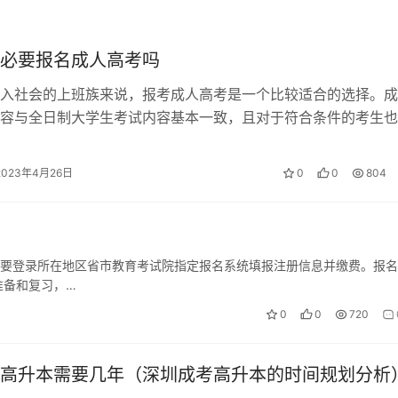
考的学习费用相对较低，主要是考试费用和教材费用。而大专的
必要报名成人高考吗
入社会的上班族来说，报考成人高考是一个比较适合的选择。成
容与全日制大学生考试内容基本一致，且对于符合条件的考生也
分政策，难度相对较大但值得考虑。成…
要针对社会人员、在职人员、退休人员等，是一种提高自身学历
是一种接受全日制高等教育的途径。
2023年4月26日
0
0
804
生需要登录所在地区省市教育考试院指定报名系统填报注册信息并缴费。报
准备和复习，…
0
0
720
高升本需要几年（深圳成考高升本的时间规划分析