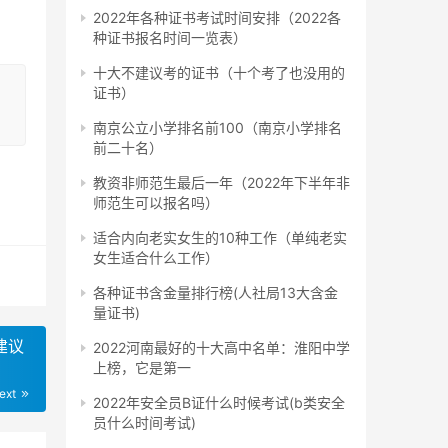
成人
2022年各种证书考试时间安排（2022各
凭，
种证书报名时间一览表）
十大不建议考的证书（十个考了也没用的
证书）
南京公立小学排名前100（南京小学排名
前二十名）
对高
教资非师范生最后一年（2022年下半年非
规学
师范生可以报名吗）
适合内向老实女生的10种工作（单纯老实
女生适合什么工作）
各种证书含金量排行榜(人社局13大含金
量证书)
建议
2022河南最好的十大高中名单：淮阳中学
习方
上榜，它是第一
ext
2022年安全员B证什么时候考试(b类安全
员什么时间考试)