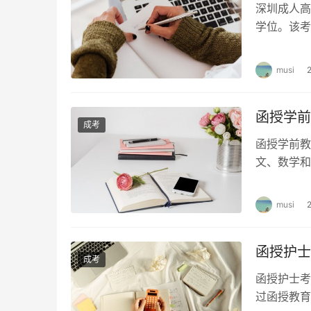
深圳成人高
学位。该考
学之后，只
musi
函授学前
成考
函授学前教
文、数学和
话、现代汉
musi
函授护士
成考
函授护士考
过函授教育