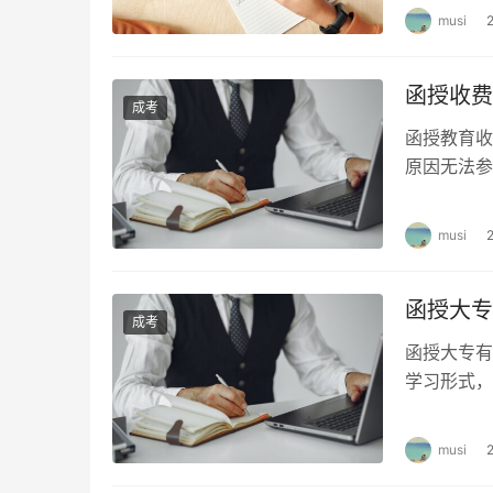
musi
函授收费
成考
函授教育收
原因无法参
题。本文将
musi
函授大专
成考
函授大专有
学习形式，
证明你深造
musi