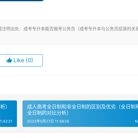
认的。成人高考本科毕业生只要符合报考条件，是可以参加公务
请注明出处：成考专升本能否报考公务员（成考专升本与公务员招录的关
不同。如果是统招全日制的学历，那么属于普通本科学历，而成
Like
(0)
民教育形式，那么也属于成人高等教育学历。不过，无论是成考
件和要求，均可以报考公务员。
优势。成人高考本科学历比专科学历更受用人单位青睐，因为本
解析）
成人高考全日制和非全日制的区别及优劣（全日制
更适合从事一些高端职位和管理岗位。因此，选择成考专升本提
全日制的对比分析）
生来说，是一种很好的选择。
:42:21
2023年5月27日 11:58:26
N