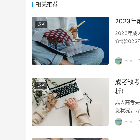
相关推荐
2023
成考
2023年
介绍202
考可以跨省
musi
成考缺考
成考
析）
成人高考是
发状况，导
接着考吗？
musi