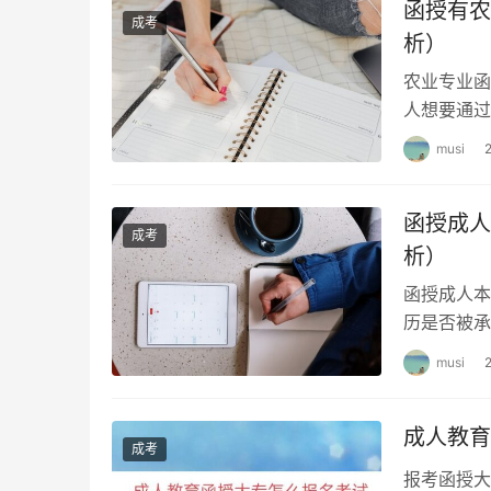
函授有农
成考
析）
农业专业函
人想要通过
及农业相关
musi
函授成人
成考
析）
函授成人本
历是否被承
帮助读者更
musi
成人教育
成考
报考函授大