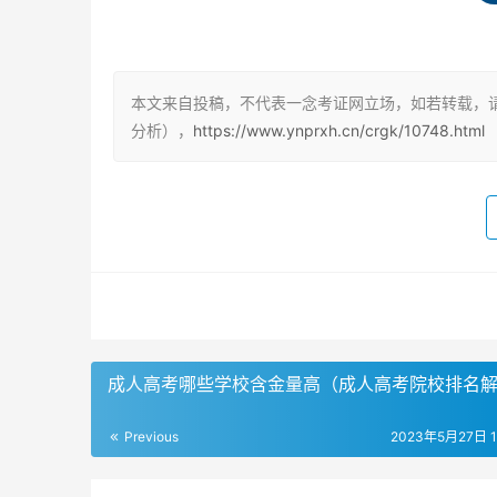
1. 成考专升本能否考公务员？
成人高考毕业证是国家认可的，用人单位也是承
试的。因此，成考专升本学历能够报考公务员。
本文来自投稿，不代表一念考证网立场，如若转载，
分析），
https://www.ynprxh.cn/crgk/10748.html
2. 成考专升本和普通本科的区别
成考专升本和普通本科的区别主要在于学历类型
升本属于成人高等教育学历。如果学历是其他国
本还是普通本科，只要符合公务员招聘的基本条
3. 成考专升本学历的优势
成考专升本学历的优势在于具备更多的职位选择
成人高考哪些学校含金量高（成人高考院校排名
历的人具备更高的学历背景和更广阔的知识面，
历，对于想要在公务员招聘中获得更多机会的考
Previous
2023年5月27日 11