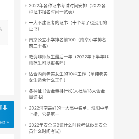
2022年各种证书考试时间安排（2022各
种证书报名时间一览表）
员考
十大不建议考的证书（十个考了也没用的
系
证书）
南京公立小学排名前100（南京小学排名
前二十名）
考专
教资非师范生最后一年（2022年下半年非
专升
师范生可以报名吗）
适合内向老实女生的10种工作（单纯老实
女生适合什么工作）
各种证书含金量排行榜(人社局13大含金
量证书)
科学
和非
2022河南最好的十大高中名单：淮阳中学
升学
上榜，它是第一
ext
2022年安全员B证什么时候考试(b类安全
员什么时间考试)