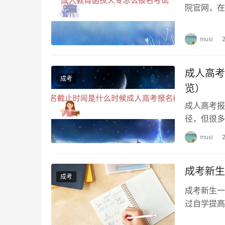
院官网，在
信息；参加
musi
成人高考
成考
览）
成人高考报
径，但很多
中，我们将
musi
成考新生
成考
成考新生一
过自学提高
想知道什么