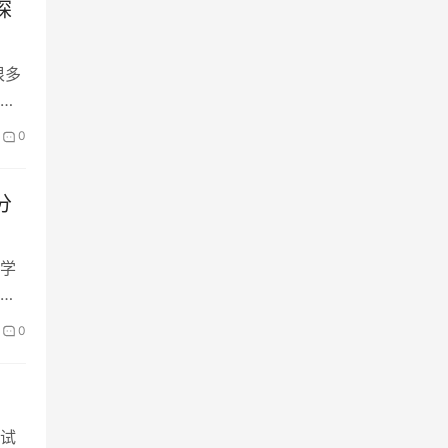
探
很多
涉
0
分
学
，
0
试