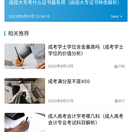
函授大专考什么证书最有用（函授大专证书种类解析）
授一般毕业证在7月份发。成人高考函授教学以自学为主，
面授为辅，学员通过信函报名，学校将教材及其他辅导资料
2023年5月31日 13:54:15
Next
邮寄给学员。在完成学业后，考生需要按照学校规定的流程
申请领取毕业证书。一般来说，学校会在毕业证书发放前通
相关推荐
过通知等方式告知学生领取毕业证书的具体时间和地点。考
生需要按照规定时间和地点前往领取毕业证书，同时需要携
成考学士学位含金量高吗（成考学士
带相关的证件和材料。
学位的价值分析）
2023年6月12日
758
成考满分是不是450
2023年6月27日
817
成人高考会计学考哪几科（成人高考
会计专业考试科目解析）