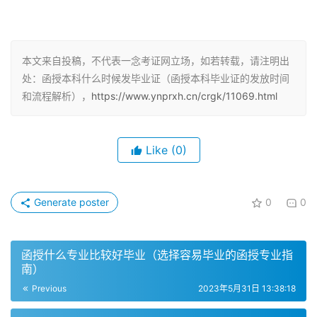
函授本科毕业证的发放流程
毕业证书发放时间为每年的3月27日至4月7日(正常工作
本文来自投稿，不代表一念考证网立场，如若转载，请注明出
处：函授本科什么时候发毕业证（函授本科毕业证的发放时间
日)，上午8:00，下午2:00。地点在教育学院(嘉桂科学楼一
和流程解析），
https://www.ynprxh.cn/crgk/11069.html
层)，联系人为魏老师。成人高考函授颁发毕业证一般是在
每年的7月份左右，院校会进行发放毕业证书。函授毕业证
书颁发时间大约在7月份左右，详细毕业时间还以院校公布
Like
(0)
的时间为准。
函授本科毕业证的相关问题
Generate poster
0
0
函授是由全国统一进行的考试，有固定的学习年限限制，完
成学制和课程的考生才能获得毕业证。成人高考函授报名时
函授什么专业比较好毕业（选择容易毕业的函授专业指
间为每年的8月份下旬至9月份上旬，考试时间为10月份。
南）
成人高考一年一次，考生通过考试后次年3月就可以入学
Previous
2023年5月31日 13:38:18
了，成考学制一般为几年。函授毕业时间在每年几月份，函