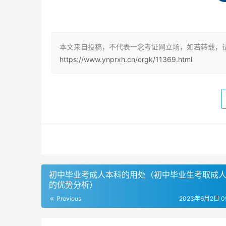
函授本科的教学方式
函授本科是成人高等教育的一种学习方式，与函
函授专升本更长，一般为5年。函授本科主要是
本文来自投稿，不代表一念考证网立场，如若转载，
家学习就可以，每学年会组织短期的面授。函授
https://www.ynprxh.cn/crgk/11369.html
函授学习和业余学习
函授学习和业余学习有很多相似之处，成考录取
时间，按照学校的要求完成学习任务。函授学习
3次左右为期10天或半个月的集中面授。函授学
成学业。
函授专升本和函授本科的区别
初中毕业考成人本科的用处（初中毕业生考取成
的优势分析）
函授专升本和函授本科的区别主要在于学习时间和
Previous
2023年6月2日 09
证书；函授本科学习时间为5年，毕业后可以得
主，面授为辅。函授专升本和函授本科都不需要