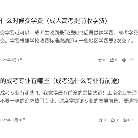
什么时候交学费（成人高考提前收学费）
是以自学为主，面授为辅，不需要到学校上课。学生可以在家自
交学费就可以，成考生收到录取通知书后再缴纳学费，成考学费
有自律性和自我管理能力，才能够顺利完成学业。函授专升本和
交。学费根据学校收费标准缴纳即可一些地区学费要2次交了。 
升本学习时间为2.5-3年，毕业后可以得到本科证书；函授本科
上的收费标准进行缴纳学费。缴纳学…
因此，考生在选择报考函授专升本或函授本科时，需要根据自己
2022年9月3日
0
0
1.9K
的成考专业有哪些（成考选什么专业有前途）
成考专业有哪些 1、我觉得最有前途的是搞营销！工商企业管理
不要一味的追求热门专业，适度掌握该专业的发展前景，要选择
业。 2、成考专升本考试好不好考…
2022年11月16日
0
0
1.1K