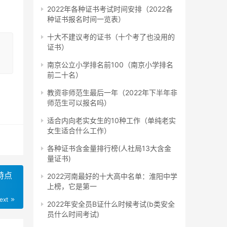
2022年各种证书考试时间安排（2022各
种证书报名时间一览表）
间比
十大不建议考的证书（十个考了也没用的
时在
，
证书）
南京公立小学排名前100（南京小学排名
前二十名）
教资非师范生最后一年（2022年下半年非
师范生可以报名吗）
学习
安排
适合内向老实女生的10种工作（单纯老实
女生适合什么工作）
利完
各种证书含金量排行榜(人社局13大含金
量证书)
特点
2022河南最好的十大高中名单：淮阳中学
上榜，它是第一
科
ext
2022年安全员B证什么时候考试(b类安全
员什么时间考试)