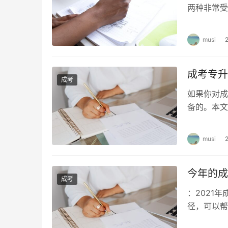
两种非常受
历，但是它
musi
成考专升
成考
如果你对成
备的。本文
课，以及每
musi
今年的成
成考
：2021
径，可以帮
布，本文将