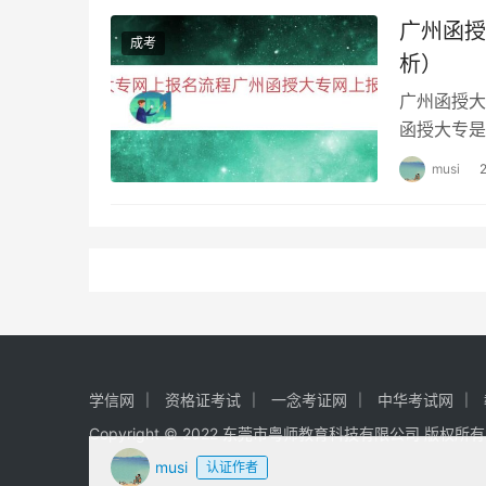
广州函授
成考
析）
广州函授大
函授大专是
间进行学习
musi
学信网
资格证考试
一念考证网
中华考试网
Copyright © 2022 东莞市粤师教育科技有限公司 版权所
musi
认证作者