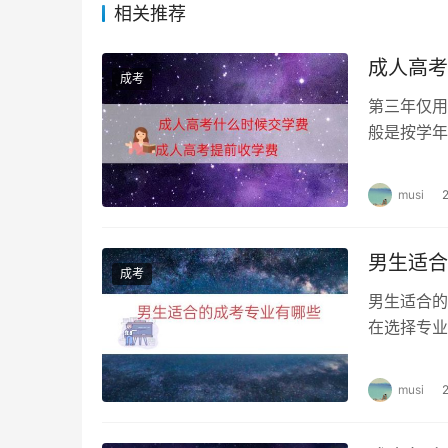
相关推荐
结论
成人高考
成考
综上所述，函授专升本和函授本科的教学方式都
第三年仅用
每学年会组织短期的面授。函授学习需要学生具
般是按学年
本科的区别主要在于学习时间和学历层次。函授专
费按通知书
习时间为5年，毕业后可以得到本科学历证书。
musi
际情况进行选择。
男生适合
成考
男生适合的
在选择专业
合自己的专
musi