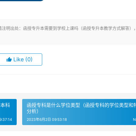
授专升本类似，主要以自学为主，面授为辅。函授本科的学习时
利用空闲时间学习，适合上班族选择，并不需要到学校上课。平
请注明出处：函授专升本需要到学校上课吗（函授专升本教学方式解答）
本科的教学方式也是以自学为主，面授为辅的教学学习方式。
Like
(0)
之后是可以不去学校上课的。参加函授学习的学生需要自己安排
不需要到学校上课，学生可以在家自学，每学年会在函授站统一
习和业余学习都需要学生具有自律性和自我管理能力，才能够顺
人本科
函授专科是什么学位类型（函授专科的学位类型和
分析）
学历层次。函授专升本学习时间为2.5-3年，毕业后可以得到本
:37:14
2023年6月2日 09:53:18
N
到本科学历证书。函授专升本和函授本科的教学方式都是以自学为
到学校上课，学生可以在家自学，每学年会组织短期的面授。