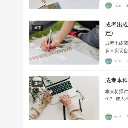
musi
成考出成
成考
定）
成考出成绩
多人实现自
太清楚。本
musi
成考本科
成考
本文将探讨
何？ 成人
题比较简单
musi