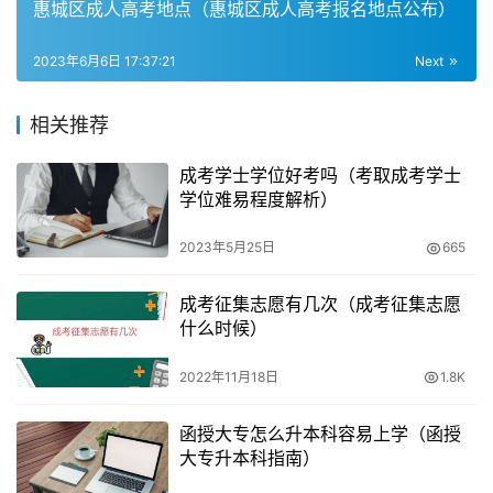
惠城区成人高考地点（惠城区成人高考报名地点公布）
从社会发展的现状来看，学历文凭非常重要，学历关系着人
们的工作晋升机会以及薪资待遇。因此，我们可以肯定的
2023年6月6日 17:37:21
Next
是，年龄太大报考成人高考也是对个人发展非常有用的。
相关推荐
举个例子，有用的45岁也不晚，就算是成人高中毕业考试
也可以拿到大学专科文凭和本科文凭甚至更上一步的学历，
成考学士学位好考吗（考取成考学士
学位难易程度解析）
远胜于社会上百分之50的人。假设你上了大学，那么你的
学历就会比大多数人高，这将为你的职业发展和未来的工作
2023年5月25日
665
提供更多的机会。
成考征集志愿有几次（成考征集志愿
对于大龄考生来说，成人高考对于报考人员最高年龄的限制
什么时候）
是没有的，因此年过四十的考生是可以报考成考的。成考对
2022年11月18日
1.8K
于大龄考生是有加分政策的，年满35周岁的人员完全有资
格报考成人高考，而且35岁的人员参加成人高考还可以在
函授大专怎么升本科容易上学（函授
录取时享受加分待遇。
大专升本科指南）