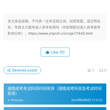
成人高考报名是没有年龄上限的，只要你觉得自己想要进行
学历提升就可以去报名成人高考。但是，对于未满18周岁的
考生则需要提供高中、中专或技校等同等学历的毕业证报
本文来自投稿，不代表一念考证网立场，如若转载，请注明出
处：年龄太大报考成人高考有用吗（年龄限制对成人高考报考
名，也就是说，成人高考对于年龄是有下限的。教育部表
影响分析），
https://www.ynprxh.cn/crgk/11642.html
示，成人高考年龄限制是必须年满18周岁的公民。
年龄加分政策
Like
(0)
年龄太大的考生是否会影响报考的录取情况呢？实际上，成
人高考对于年龄太大的考生还设有年龄加分政策。年龄加分
Generate poster
0
0
政策是指在成人高考的录取中，对年龄较大的考生给予一定
的加分优惠，提高其录取的机会。具体来说，年龄大于35
岁的考生可以在录取时享受加分待遇，35岁以下的考生则
湖南成考考试科目时间安排（湖南成考科目及考试时间
不享受该政策。
安排）
Previous
2023年6月6日 17:21:21
年龄太大报考成人高考有用吗？