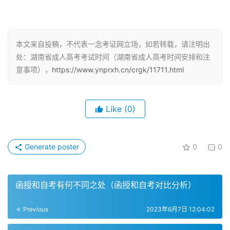
（延考）考试时间为2023年3月4-5日。考生需提前关注官
方通知，认真阅读考试规定和注意事项。
考试科目和总分
本文来自投稿，不代表一念考证网立场，如若转载，请注明出
处：湖南省成人高考考试时间（湖南省成人高考时间安排和注
湖南成人高考分为高起点、高起本和专升本三个层次，考试
意事项），
https://www.ynprxh.cn/crgk/11711.html
科目和总分根据不同层次设置。高起专总分为450分，高起
本总分为600分，专升本总分为450分。
Like
(0)
备考服务
考生可通过学习服务在线答题、免费课程、交流论坛等方式
Generate poster
0
0
提高备考水平，掌握面试的四大妙招，提高通过率。
2023年成人高考报名时间/入口
函授和自考有何不同之处（函授和自考对比分析）
2023年成人高考报名时间和入口需关注官方通知。报名公
Previous
2023年6月7日 12:04:02
告、现场确认时间和招生院校等信息可在官方网站或成人高