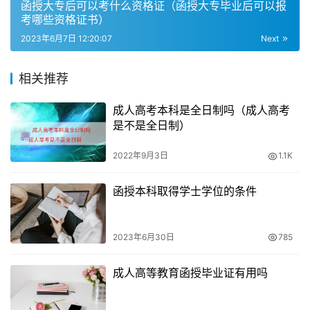
函授大专后可以考什么资格证（函授大专毕业后可以报
考资讯栏目中查询。
考哪些资格证书）
准考证打印和注意事项
2023年6月7日 12:20:07
Next
准考证打印时间一般在考试前数天，考生需提前关注官方通
相关推荐
知。考生需遵守考场纪律，不得抄袭作弊等违规行为。考前
成人高考本科是全日制吗（成人高考
需填写好体温监测表，注意身份证的过期日期，避免前往中
是不是全日制）
高风险地区，保护自己的绿码等。考生需认真阅读考试规定
和注意事项，以免影响考试成绩。
2022年9月3日
1.1K
通过成人高考取得毕业证书
函授本科取得学士学位的条件
通过成人高考取得的毕业证书在国家范围内被认可，学信网
可以查询，享受普通高等学校毕业生同等学历待遇。成人高
2023年6月30日
785
考每年举行一次，考生需认真备考，提前做好考前准备，以
成人高等教育函授毕业证有用吗
取得更好的成绩。