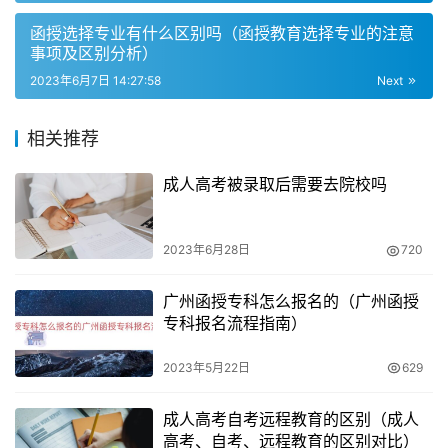
– 高起专文史类：193分
函授选择专业有什么区别吗（函授教育选择专业的注意
事项及区别分析）
– 高起专中医类：160分
2023年6月7日 14:27:58
Next
– 高起专理工类：139分
相关推荐
– 高起专经济管理类：126分
成人高考被录取后需要去院校吗
– 高起专法学类：181分
2023年6月28日
720
– 高起专教育学类：195分
广州函授专科怎么报名的（广州函授
– 高起专农学类：162分
专科报名流程指南）
– 高起专医学类：180分
2023年5月22日
629
– 高起专艺术类：151分
成人高考自考远程教育的区别（成人
高考、自考、远程教育的区别对比）