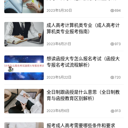
– 高起本文科：220分
2023年5月30日
694
– 高起本艺术(文)：220分
成人高考计算机类专业（成人高考计
算机类专业报考指南）
– 高起本理科：130分
2023年6月21日
973
– 高起本艺术(理)：130分
想读函授大专怎么报名考试（函授大
– 高起本体育(文)：180分
专报名考试流程解析）
– 高起本体育(理)：130分
2023年5月22日
720
根据历年数据可以看出，湖南成人高考高起本的录取分数线
全日制跟函授是什么意思（全日制教
一般在130分到220分之间。无论是理工类还是文史类，分
育与函授教育区别解析）
数线都有逐渐下降的趋势。主要原因在于高起本的学制长，
导致报考人数减少。
2023年6月6日
913
预测分数线
报考成人高考需要哪些条件和要求