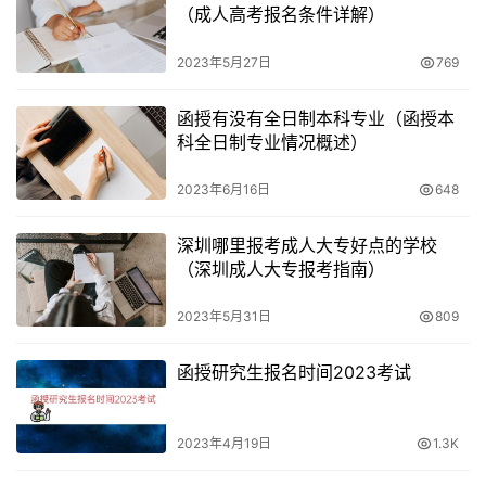
（成人高考报名条件详解）
2023年湖南成人高考往年录取分数线回顾，成人高考考试
2023年5月27日
769
分为三科，每科满分150分，三科总分450分。一般成人高
考录取分数线是120-150分左右，如果年龄超过25岁还可以
函授有没有全日制本科专业（函授本
进行加分，有的学校还会降分录取。不同院校录取分数线也
科全日制专业情况概述）
有所不同。根据往年数据可以预测出，成考最低分数线在
2023年6月16日
648
110-200分左右，考生报考的层次不同最低录取分数线也是
不同的。
深圳哪里报考成人大专好点的学校
（深圳成人大专报考指南）
2023年5月31日
809
函授研究生报名时间2023考试
2023年4月19日
1.3K