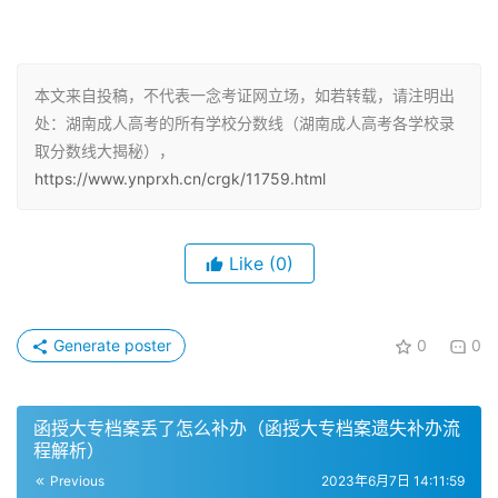
– 文史、中医类：193分
– 理工类：139分
本文来自投稿，不代表一念考证网立场，如若转载，请注明出
– 经济管理类：126分
处：湖南成人高考的所有学校分数线（湖南成人高考各学校录
取分数线大揭秘），
– 法学类：181分
https://www.ynprxh.cn/crgk/11759.html
– 教育学类：195分
Like
(0)
– 农学类：162分
– 医学类：180分
Generate poster
0
0
– 艺术类：151分
历年录取分数线
函授大专档案丢了怎么补办（函授大专档案遗失补办流
程解析）
湖南省成人高考历年录取分数线（2018-2021）如下：
Previous
2023年6月7日 14:11:59