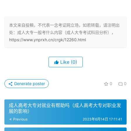
代史纲要》、《马克思基本原理概论》、《英语二》三门课
程为必考公共课。
2. 成人自考大专考试科目
本文来自投稿，不代表一念考证网立场，如若转载，请注明出
处：成人大专一般考什么内容（成人大专考试科目分析），
成人自考大专考试内容分为公共课、基础课、专业课、换考
https://www.ynprxh.cn/crgk/12260.html
课程，公共课考在3到5门左右。具体考试科目和数量因地
区和学校而异，考生需要根据自己的实际情况和需求，选择
适合自己的学习方式和考试科目。
Like
(0)
3. 成人高考考试科目
Generate poster
0
0
成人高考包括高起专(起点高中学历读大专)和专科考试，考
试科目分为文科和理科。文科的考试科目主要有语文、英
成人高考大专对就业有帮助吗（成人高考大专对职业发
语、数学(文)，理科的考试科目主要有语文、英语、数学
展的影响）
(理)。高起专统考科目分为文、理、外、体、艺类，语文、
Previous
2023年6月14日 17:11:41
数学、外语，注意，高中起点升专科的数学考试科目，不分
文理科。