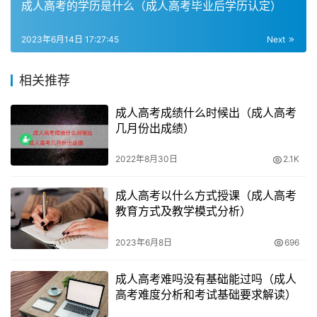
成人高考的学历是什么（成人高考毕业后学历认定）
4. 成考大专考试科目
2023年6月14日 17:27:45
Next
成考大专考试科目有三门，一般为语文、数学、英语。考试
相关推荐
时间在10月份的月底，考试难度适中，考生需要认真备考，
才能取得好成绩。
成人高考成绩什么时候出（成人高考
几月份出成绩）
2022年8月30日
2.1K
成人高考以什么方式授课（成人高考
教育方式及教学模式分析）
2023年6月8日
696
成人高考难吗没有基础能过吗（成人
高考难度分析和考试基础要求解读）