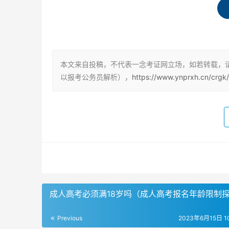
其次，不仅是成人高考本科文凭可以报考公务员
历、开放大学学历、网络教育学历等。因此，无
公务员。
报考公务员需要满足一定条件
本文来自投稿，不代表一念考证网立场，如若转载，
以报考公务员解析），
https://www.ynprxh.cn/crgk
需要注意的是，报考公务员还需要满足一定的条
和国宪法。其次，需要符合所报岗位的具体资格
择的空间要更大。
在读成人本科期间不能报考公务员
另外，需要注意的是，在读成人本科期间是不满
有在取得学历后，符合公务员报考条件的情况下
成人高考必须满18岁吗（成人高考报名年龄限制
Previous
2023年6月15日 10