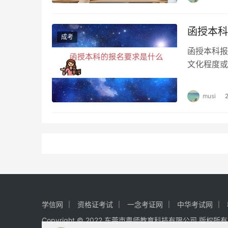
函授本科
成考
函授本科报
文化程度或
据个人兴趣
musi
学信网
资格证考试
一念考证网
中华考试网
Copyright © 2022 东莞市粤师教育科技有限公司 版权所