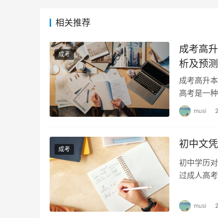
相关推荐
成考高升
成考
析及预测
成考高升本
高考是一种
样。在专升
musi
初中文凭
成考
初中学历对
过成人高考
以帮助读者
musi