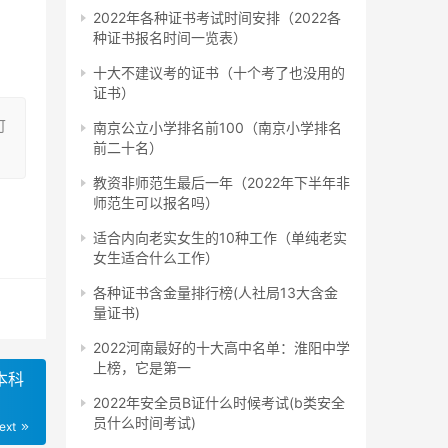
试学
2022年各种证书考试时间安排（2022各
报考
种证书报名时间一览表）
十大不建议考的证书（十个考了也没用的
证书）
可
南京公立小学排名前100（南京小学排名
前二十名）
民共
教资非师范生最后一年（2022年下半年非
以选
师范生可以报名吗）
适合内向老实女生的10种工作（单纯老实
女生适合什么工作）
各种证书含金量排行榜(人社局13大含金
。只
量证书)
2022河南最好的十大高中名单：淮阳中学
上榜，它是第一
本科
2022年安全员B证什么时候考试(b类安全
员什么时间考试)
ext