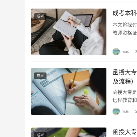
成考本科
成考
本文将探讨
教师资格证
通过考试后
musi
函授大专
成考
及流程）
函授大专是
远程教育和
和流程。 
musi
函授大专
成考