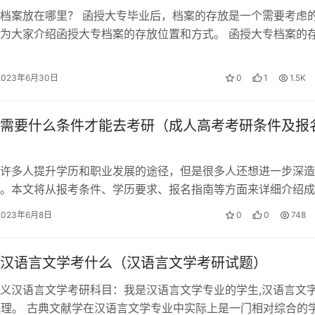
档案放在哪里？ 函授大专毕业后，档案的存放是一个需要考虑
为大家介绍函授大专档案的存放位置和方式。 函授大专档案的
存放于就业单位 函授大专的档…
2023年6月30日
0
1
1.5K
需要什么条件才能去考研（成人高考考研条件及报
许多人提升学历和职业发展的途径，但是很多人还想进一步深造
。本文将从报考条件、学历要求、报名指南等方面来详细介绍成
相关问题。 一、报考条件 1. 国…
2023年6月8日
0
0
748
汉语言文学考什么（汉语言文学考研试题）
义汉语言文学考研科目：我是汉语言文学专业的学生,汉语言文
学理。 古典文献学在汉语言文学专业中实际上是一门相对综合的