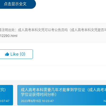
，其他国家认可的学历也都可以。这包括普通高等学历、自学考
点击显示全文
论是哪种学历取得方式，只要符合国家承认的学历要求，就可以
请注明出处：成人高考本科文凭可以考公务员吗（成人高考本科文凭是否
/12290.html
件。首先，需要具有中华人民共和国国籍，同时需要拥护中华人
条件。最低学历要求是大专，但是本科可以报考的岗位更多，可
Like
(0)
足公务员报考条件的。因此，在读成人本科期间不能报考公务员
，才可以报考公务员。
探究）
成人高考本科需要几年才能拿到学位证（成人高考
学位证获得时间分析）
:07:47
2023年6月15日 10:23:47
N