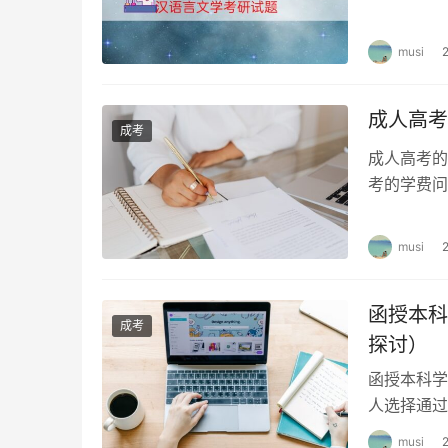
科，文学分
musi
成人高考
成考
成人高考的
考的学费问
费收费标准
musi
函授本科
成考
探讨）
函授本科学
人选择通过
用和价值，
musi