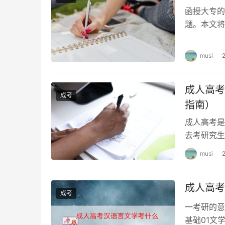
函授大专的
题。本文将
位置 1. 
musi
成人高考
成考
指南）
成人高考是
去考研究生
高考考研的
musi
成人高考
成考
一考研的意
基础01文