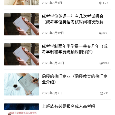
2. 定期检查档案是否完整
2023年6月1日
1.7K
函授学历的档案管理和处理问题也是需要重视的。需要定期
成考学位英语一年有几次考试机会
（成考学位英语考试时间和次数解
检查档案是否完整，避免对个人发展造成不良影响。
析）
2023年6月12日
660
3. 按照要求存放档案
成考学制两年半学费一共交几年（成
拿到函授文凭毕业后的档案，需要按照工作人员的要求将档
考学制和学费缴纳周期详解）
案存放到正确的位置。需要注意函授档案的重要性，避免对
个人发展造成不良影响。
2023年5月26日
999
函授的热门专业（函授教育的热门专
业介绍）
2023年6月7日
711
上班族有必要报名成人高考吗