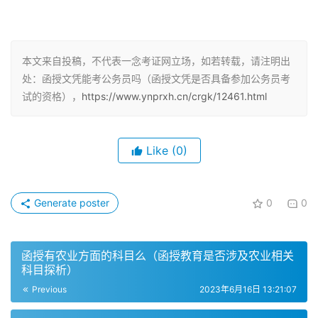
教育的一种学历，属于国民教育系列，是我国高等教育的组
成部分。
2. 函授本科可以报考公务员
本文来自投稿，不代表一念考证网立场，如若转载，请注明出
处：函授文凭能考公务员吗（函授文凭是否具备参加公务员考
函授本科是可以参加公务员考试的。根据国家公务员局《公
试的资格），
https://www.ynprxh.cn/crgk/12461.html
务员公开遴选办法》第三章《报名与资格审查》第十二条第
六款规定，公务员报考学历最低限制是大学本科学历或者大
学本科学历以上学历。因此，函授本科可以报考公务员。
Like
(0)
3. 函授本科是被国家认可的非全日制大学学历
Generate poster
0
0
函授本科是一种被国家认可的非全日制大学学历，因此可以
申请公务员。不过需要注意的是，公务员岗位众多，报考函
函授有农业方面的科目么（函授教育是否涉及农业相关
授本科的考生需要根据自己的实际情况和能力进行选择。
科目探析）
二、函授学历能否考公务员？
Previous
2023年6月16日 13:21:07