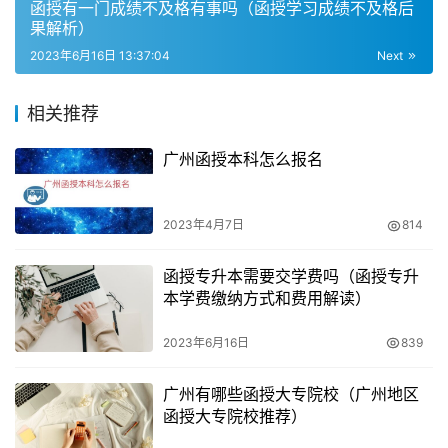
函授有一门成绩不及格有事吗（函授学习成绩不及格后
1. 函授学历可以报考公务员
果解析）
函授学历是可以报考公务员的。根据《中央机关及其直属机
2023年6月16日 13:37:04
Next
构年度考试录用公务员公告》第七条的规定，函授本科是成
人教育学位，因此函授学历可以报考公务员。
相关推荐
广州函授本科怎么报名
2. 报考公务员需要符合国家有关规定
报考公务员必须具备大学学历，且必须符合国家有关规定。
2023年4月7日
814
因此，函授学历报考公务员也需要满足相应的条件和要求。
函授专升本需要交学费吗（函授专升
三、成人高考函授报考公务员的注意事项
本学费缴纳方式和费用解读）
1. 自学为主，适合在职人员
2023年6月16日
839
报考成人高考函授主要是以自学为主，适合在职人员和不想
广州有哪些函授大专院校（广州地区
要在校学习的人员进行报名。
函授大专院校推荐）