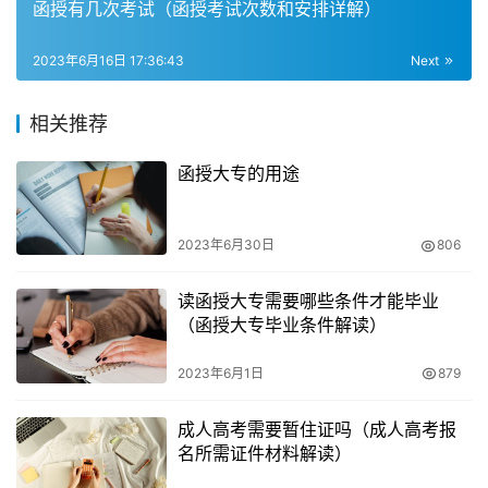
函授有几次考试（函授考试次数和安排详解）
函授专升本的学费每年在2000-3000元左右，而教材费用
每年在200元左右。报名费只用交一次。虽然函授专升本的
2023年6月16日 17:36:43
Next
学费相对较低，但是对于一些家庭来说，仍然需要一定的经
济支持。因此，学生在选择函授专升本时，需要认真考虑自
相关推荐
己的经济能力和学习需求，以便做出最合适的选择。
函授大专的用途
5. 函授专升本申请条件
报考成人高考函授专升本最短学制为2.5年才可以申请毕业
2023年6月30日
806
证书。通过成人高考被录取的考生，需要按照院校规定的完
读函授大专需要哪些条件才能毕业
成课程学习、作业、期末考试等，才能顺利毕业。函授专升
（函授大专毕业条件解读）
本的学习形式为函授学习方式，通过考试，既可毕业。
2023年6月1日
879
成人高考需要暂住证吗（成人高考报
名所需证件材料解读）