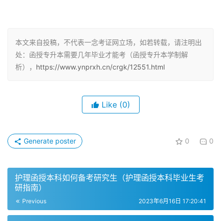
2. 函授专升本毕业时间
函授专升本的毕业时间一般在每年的6月和12月，报名时间
本文来自投稿，不代表一念考证网立场，如若转载，请注明出
是每年的8月到9月份，考试时间是10月中下旬，次年的3月
处：函授专升本需要几年毕业才能考（函授专升本学制解
份入学。想要顺利毕业，考生需要在两年多时间内，按照院
析），
https://www.ynprxh.cn/crgk/12551.html
校规定的完成课程学习、作业、期末考试等。
3. 函授专升本毕业申请
Like
(0)
通过并满足毕业条件后，考生才能申请毕业。函授专升本的
考试科目只有四门，入学考试通过之后，毕业后，获得的学
Generate poster
0
0
历是国家承认的。函授专升本的毕业拿证比较简单容易，但
是考生需要认真学习，按时完成作业和考试，才能顺利毕
护理函授本科如何备考研究生（护理函授本科毕业生考
业。
研指南）
Previous
2023年6月16日 17:20:41
4. 函授专升本学费和教材费用