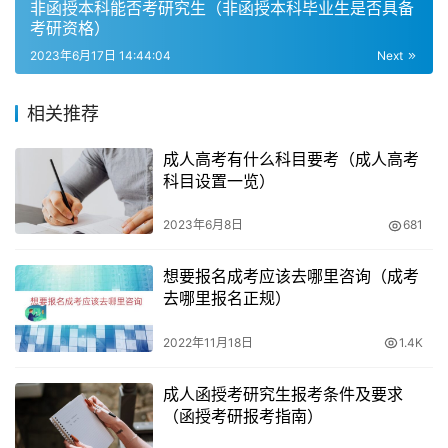
非函授本科能否考研究生（非函授本科毕业生是否具备
学校而有所不同，考生需要及时了解自己所在学校的相关规
考研资格）
定。
2023年6月17日 14:44:04
Next
2. 学生在领取毕业证书时需要携带有效证件，如身份证、
相关推荐
学生证等。
成人高考有什么科目要考（成人高考
3. 如果学生因特殊原因无法按时领取毕业证书，可以委托
科目设置一览）
他人代领，但需要提供授权委托书和代领人的有效证件。
2023年6月8日
681
4. 在领取毕业证书后，学生需要认真核对证书上的个人信息
和学业成绩等内容，如有错误需要及时联系学校进行更正。
想要报名成考应该去哪里咨询（成考
去哪里报名正规）
2022年11月18日
1.4K
成人函授考研究生报考条件及要求
（函授考研报考指南）