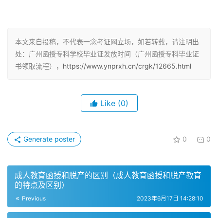
要看自己报考学校的学制要求，5年学制一般是在6、7月份
毕业，3年学制一般是在12月底或次年1月，具体以学校实际
毕业时间为准。
本文来自投稿，不代表一念考证网立场，如若转载，请注明出
处：广州函授专科学校毕业证发放时间（广州函授专科毕业证
二、毕业证领取流程
书领取流程），
https://www.ynprxh.cn/crgk/12665.html
成考函授大专考生如果想获取毕业证书，只要需要满足学校
的相关规定即可，比如学完教学计划规定的全部课程，成绩
Like
(0)
合格。毕业证的发放通常是由学校或函授站负责，学生可以
通过官方网站或者其他指定渠道查询毕业证的领取时间和地
点。一般情况下，学校会在毕业证颁发前通过邮件或短信等
Generate poster
0
0
方式通知学生领证事宜，学生需要按照要求及时领取毕业证
书。
成人教育函授和脱产的区别（成人教育函授和脱产教育
的特点及区别）
三、注意事项
Previous
2023年6月17日 14:28:10
1. 成考函授大专的毕业证发放时间和领取流程可能会因不同