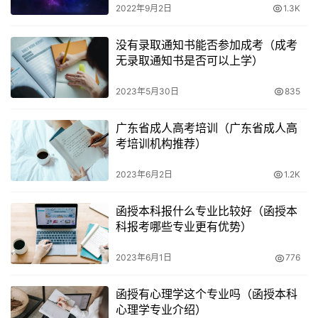
考则是每年两次考试，分别在6月和12月进行。
2022年9月2日
1.3K
2. 学制
没有录取通知书能否参加成考（成考
无录取通知书是否可以上学）
成人高考的学制是3年，而自考的学制则是4年。
2023年5月30日
835
四、成人高考和自考的报考条件比较
广东省成人高考培训（广东省成人高
考培训机构推荐）
1. 报考条件
2023年6月2日
1.2K
成人高考和自考都是国民教育，但是它们的报考条件略有不
同。成人高考报考高中起点升本科或高中起点升专科的考生
函授本科报什么专业比较好（函授本
应具有高中文化程度，而自考则只需要具备高中文凭或同等
科报考哪些专业更有优势）
学历证明。
2023年6月1日
776
2. 年龄要求
函授有心理学这个专业吗（函授本科
成人高考报名需要年满17岁，而自考报名需要年满18岁。
心理学专业介绍）