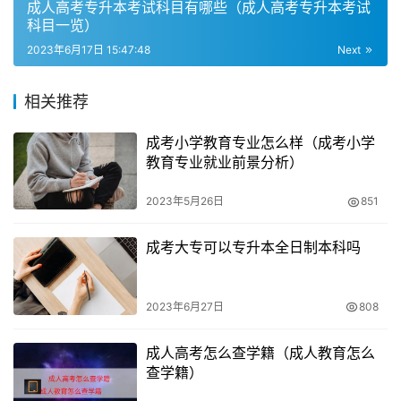
成人高考专升本考试科目有哪些（成人高考专升本考试
科目一览）
报考自考本科的考生，报名自考时需要具备以下条件：
2023年6月17日 15:47:48
Next
1）年龄要求：年满18岁；
相关推荐
2）学历要求：具备高中文凭或同等学历证明；
成考小学教育专业怎么样（成考小学
教育专业就业前景分析）
3）其他要求：身体健康，生活能自理，不影响所报专业学
习。
2023年5月26日
851
三、成人高考和自考的区别
成考大专可以专升本全日制本科吗
成人高考和自考都属于成人教育文凭，但是它们在考试时间
和学制上有所不同。
2023年6月27日
808
1. 考试时间
成人高考怎么查学籍（成人教育怎么
查学籍）
成人高考每年只有一次考试，通常在10月中下旬进行；而自