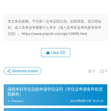
报名需要年满17岁。
2. 学历要求
本文来自投稿，不代表一念考证网立场，如若转载，请注明出
处：成人高考自考需要什么条件（成人高考和自考的报考条件
报考高中起点升本科或高中起点升专科的考生应具有高中文
比较），
https://www.ynprxh.cn/crgk/12689.html
化程度。
3. 其他要求
Like
(0)
身体健康，生活能自理，不影响所报专业学习。遵守中华人
民共和国宪法和法律。
Generate poster
0
0
二、自学考试报名条件
函授本科毕业后能申请学位证吗（学位证申请条件和流
凡是中国公民不受性别、年龄、民族、种族、宗教信仰、财
程解析）
产状况及已受教育程度的限制。
Previous
2023年6月17日 15:31:51
1. 报考本科的条件