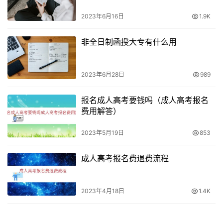
3. 学历要求
2023年6月16日
1.9K
自考报名需要具备高中文凭或同等学历证明，而成人高考报
非全日制函授大专有什么用
考高中起点升本科或高中起点升专科的考生应具有高中文化
程度。
2023年6月28日
989
5. 其他要求
报名成人高考要钱吗（成人高考报名
费用解答）
成人高考和自考在其他要求方面也有一些不同。成人高考要
求考生身体健康，生活能自理，不影响所报专业学习，而自
2023年5月19日
853
考则没有这样的要求。
成人高考报名费退费流程
2023年4月18日
1.4K