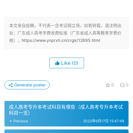
费用是跟报考的院校有关系的。学费通常为2000元-2800
元/年，学制通常为2.5年。由于学校教育经费支出，会存在
书本费、学籍管理费等相关费用，一般不会太贵，具体以院
校官方公布为准。
本文来自投稿，不代表一念考证网立场，如若转载，请注明出
处：广东成人高考学费收费标准（广东省成人高等教育学费价
根据教育考试改革情况，对高等教育自学考试、普通高考术
格），
https://www.ynprxh.cn/crgk/12695.html
科考试和普通高等学校招收中等职业学校毕业生统一考试的
收费标准和分类进行了调整。广东成人高考的收费在全国来
Like
(0)
看处于中等偏高的位置，普遍在2000-3000元一年不等。
根据统计发现，艺术设计类总学费是最高的，专升本普遍在
5000元一年，高升专普遍在4000元一年，医学类。
Generate poster
0
0
三、广东成考报名及收费说明
成人高考专升本考试科目有哪些（成人高考专升本考试
广东成考报名高中起点本、专科层次报考费111元/人，专升
科目一览）
本层次报考费148元/人。各招生专业缴费注册人数满20人
Previous
2023年6月17日 15:47:48
开。招生专业最终以省教育考试院公布的结果为准。