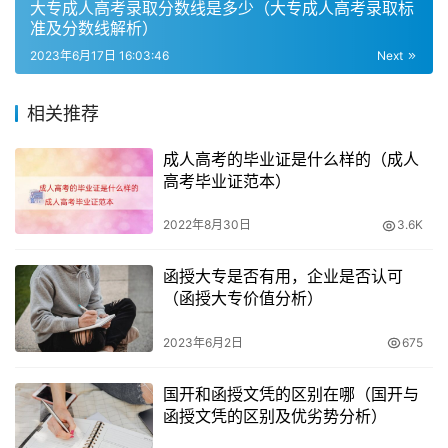
大专成人高考录取分数线是多少（大专成人高考录取标
广东成人高考的费用包括入学考试费、录取后的学费、书本
准及分数线解析）
费、杂费等。学费一直以来都是大家比较关心的问题，因此
2023年6月17日 16:03:46
Next
今天整理了一下本科院校的收费标准供大家参考。
相关推荐
四、广东省成人高等教育学费价格参考
成人高考的毕业证是什么样的（成人
– 广州理工学院：学制2.5年，学费6311元/年。
高考毕业证范本）
– 广东外语外贸大学：学制3年，学费2700-3105元/年。
2022年8月30日
3.6K
– 广东成人高考收费标准一般是2500-3200元一年，具体
函授大专是否有用，企业是否认可
（函授大专价值分析）
要看报读的专业和学校。报考须知：各招生专业缴费注册人
数满20人开。
2023年6月2日
675
国开和函授文凭的区别在哪（国开与
函授文凭的区别及优劣势分析）