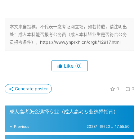
最低学历要求为大专学历，而成人本科是国家承认的学历，
可以报考公务员，参加公务员考试。但在实际报考中，只有
成考本科毕业证而没有学位证的考生在报考时可能会有限
制。此外，公务员报名是有严格的条件限制的，尤其是学
本文来自投稿，不代表一念考证网立场，如若转载，请注明出
处：成人本科能否报考公务员（成人本科毕业生是否符合公务
历，一般情况下具有国民教育系列高等教育的学历。
员报考条件），
https://www.ynprxh.cn/crgk/12917.html
成人本科学历的优势
成人本科学历是国家承认的学历，可以报考公务员。成人本
Like
(0)
科毕业生在就业时也有一定的优势，因为他们具备了更高的
学历、更广泛的知识面和更强的综合素质。此外，成人本科
Generate poster
0
0
学历的学习方式也更加灵活，可以根据自己的时间和能力进
行学习，更适合在职人士和有一定工作经验的人群。
成人高考怎么选择专业（成人高考专业选择指南）
自考本科生报考公务员
Previous
2023年6月20日 17:55:50
自考本科生也是可以考公务员的。根据国家有关规定，成人
本科自考生享受与普通高校毕业生同等的待遇，都是国家承