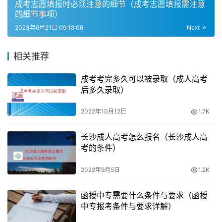
成考志愿填报时必须注意的细节（成考志愿填报需注意
认的高等教育学历。因此，自考本科生可以报考公务员。
的细节事项）
2023年6月21日 09:18:06
Next
成人高考本科学历文凭报考公务员
相关推荐
成人高考本科学历文凭也是可以报考公务员的。首先报考公
务员的最低学历要求是大专，但是现在大多数的职位要求的
成考考完多久可以被录取（成人高考
学历为本科。成人本科学历属于国民教育，学历被国家认
后多久录取）
可，考生可以通过学信网进行查询，成人本科学历能够考公
2022年10月12日
1.7K
务员。
长沙成人高考怎么报名（长沙成人高
考的条件）
2022年9月5日
1.2K
函授中专需要什么条件与要求（函授
中专报考条件与要求详解）