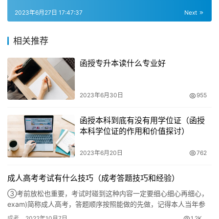
2023年6月27日 17:47:37
Next
除了成人高考外，升本的凡是可以选择自学考试、网络教育
和国家开放大学等方式。这些都是国家承认、学信网可查的
相关推荐
正规学历。因为成考专升本主要是函授或业余形式(非脱产
形式)完成本科学业，而且，全日制本科通常情况下是指普
函授专升本读什么专业好
通高等教育。
2023年6月30日
955
函授本科到底有没有用学位证（函授
本科学位证的作用和价值探讨）
2023年6月20日
762
成人高考考试有什么技巧（成考答题技巧和经验）
③考前放松也重要，考试时碰到这种内容一定要细心细心再细心，
exam)简称成人高考，答题顺序按照能做的先做，记得本人当年参
加成考时刚好超过录取线分，考试灵活套用，答题技巧。 考试前
成考
2022年10月7日
1.2K