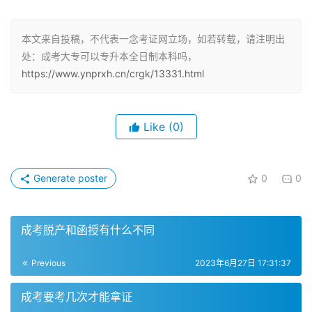
制。另一种是通过高考大专专升本，即高职专科应届大三毕
业学生通过专升本报读全日制本科。
本文来自投稿，不代表一念考证网立场，如若转载，请注明出
处：成考大专可以专升本全日制本科吗，
成考大专不能考全日制本科
https://www.ynprxh.cn/crgk/13331.html
成考大专不可以考全日制本科，成考都是非全日制的，全日
制只有高考或者高考大专专升本。成考大专学历可以通过成
Like
(0)
人高考。因此，成人专科学历是无法报考全日制本科的。
成人专科学历可以报考专插本
Generate poster
0
0
虽然成考成人高考专科的文凭不能升全日制本科，但非全日
成考脱产和函授有什么不同
制的本科是可以的。如果已经取得了成人高考的专科文凭，
就可以通过成人高考的方式进行专升本。因此，成人专科学
Previous
2023年6月27日 17:31:37
历是完全可以报考专插本的。
成考要考几次才能拿证
其他升本方式