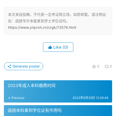
也会得到国家承认。
本文来自投稿，不代表一念考证网立场，如若转载，请注明出
获得学士学位证的条件
处：函授专升本能拿到学士学位证吗，
https://www.ynprxh.cn/crgk/13574.html
如果你想获得函授专升本的学士学位证，需要参加省学位外
语考试，并且达到及格分数。不同的学校要求的及格分数可
能不同，有的学校要求75分，有的学校要求80分。此外，
Like
(0)
你还需要通过论文答辩，才能获得学士学位。
学位证的颁发条件一般为，获得本科毕业文凭。所以，如果
Generate poster
0
0
你想获得函授专升本的学位证，必须先获得本科毕业文凭，
并且符合相关申请要求。
2023年成人本科缴费时间
申请学士学位证的时间
Previous
2023年6月29日 12:29:49
正规的函授专升本是有学位证的，但需要同学们自行申请并
函授本科拿到学位证有作用吗
符合相应的申请要求。如果你完成了函授本科学习，并且通