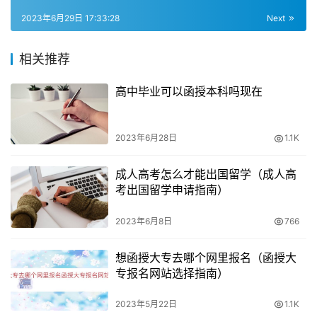
在报考公务员时，需要注意以下问题：
2023年6月29日 17:33:28
Next
1. 函授本科学历虽然可以报考公务员，但是需要符合国家有
相关推荐
关规定，例如年龄、专业是否为党员等条件。
高中毕业可以函授本科吗现在
2. 部分公务员岗位要求应聘者具有全日制文凭，这种情况
下函授本科就不能报考。
2023年6月28日
1.1K
3. 报考公务员需要具备良好的品行和正常履行职责的身体
成人高考怎么才能出国留学（成人高
条件。
考出国留学申请指南）
5. 在报考公务员之前，需要仔细阅读相关单位的招聘信
2023年6月8日
766
息，确定自己是否符合条件，以免浪费时间和精力。
想函授大专去哪个网里报名（函授大
专报名网站选择指南）
2023年5月22日
1.1K