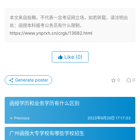
条件。
本文来自投稿，不代表一念考证网立场，如若转载，请注明出
二、函授本科学历报考公务员需要符合国家有关规定
处：函授本科报考公务员有什么限制，
https://www.ynprxh.cn/crgk/13682.html
按照《中央机关及其直属机构年度考试录用公务员公告》有
关规定，报考公务员必须具备大学学历，且必须符合国家有
关规定。因此，函授本科学历可以报考公务员，但是需要符
Like
(0)
合国家有关规定，例如年龄、专业是否为党员等条件。
三、部分公务员岗位要求全日制文凭
Generate poster
0
0
需要注意的是，部分公务员岗位要求应聘者具有全日制文
凭，这种情况下函授本科就不能报考。因此，在报考公务员
函授学历和业务学历有什么区别
之前，需要仔细阅读相关单位的招聘信息，确定自己是否符
合条件，以免浪费时间和精力。
Previous
2023年6月29日 17:17:33
四、函授本科学历报考公务员需要注意的问题
广州函授大专学校有哪些学校招生