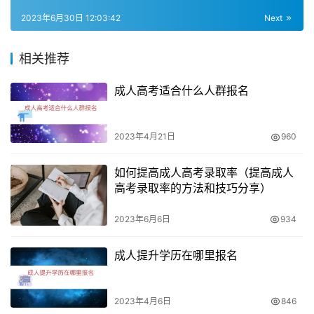
域的物价为基础，相对于普通高校而言，其费用相对较低。
2023年6月30日 12:03:42
Next
三、收费标准的影响因素
相关推荐
函授学费的收费标准受到多个因素的影响，例如学校的知名
度、专业的难易程度、地区的物价水平等。在选择函授学校
成人高考适合什么人群报名
时，考生应该根据自己的实际情况和需求，综合考虑各种因
素，选择适合自己的学校和专业。
2023年4月21日
960
四、减免学费的政策
如何提高成人高考录取率（提高成人
高考录取率的方法和技巧分享）
对于一些经济困难的考生，政府和学校也有一些减免学费的
政策。例如，国家对于一些家庭经济困难的考生可以提供一
2023年6月6日
934
定的贷款和奖学金，帮助他们完成学业。同时，一些学校也
会根据考生的家庭经济情况，提供一定的减免学费的政策，
成人提升学历在哪里报名
帮助考生顺利完成学业。
2023年4月6日
846