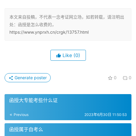
– 函授高升专（专科-2）：每年学费在2000元左右。
本文来自投稿，不代表一念考证网立场，如若转载，请注明出
处：函授是怎么收费的，
– 函授专科：每年学费在1600-2000元左右。
https://www.ynprxh.cn/crgk/13757.html
– 函授本科：每年学费在2500-3000元左右。
二、成人高考函授本科的学费
Like
(0)
成人高考函授本科的学费是不同的，大多数院校依据专业定
学费，一般在1500-2000元每年，医学类的专业会更贵一
Generate poster
0
0
些。函授本科的费用，函授院校的收费比较低，也更加实
惠。学制为3年，这意味着本科考生仅需支付8000
函授大专能考些什么证
元-10000元的学费，而一些学制更短的院校学费则更低。
除了学费，函授本科还有其他收费项目。函授本科的收费通
Previous
2023年6月30日 11:50:53
常是报名费加上学费，每年的报名费大约是100-200元，每
年的学费大约是2000-3000元，其费用以本地高校所在区
函授属于自考么