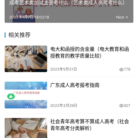
7、但是都是在1月收到通知书的，所以成人高考各个高校的
成考艺术类加试主要考什么（艺术类成人高考考什么）
录取通知书发出时间都是有差异的，由于成考分数线公布时
间各个省份都是不一样的，你通过了成人高考收到了录取通
2023年1月7日 18:02:18
Next
知书是证明你考过了，成人高考的录取通知书会统一下发到
相关推荐
你报考的函授站点。
电大和函授的含金量（电大教育和函
成考会有录取通知书吗
授教育的教学质量比较）
1、成考录取通知书发放时间从12月底开始，成考的录取分
2023年5月31日
778
数线会在成绩出来后的半个月至一个月内出，由于成考分数
线公布时间各个省份都是不一样的，少部分发放纸质版录取
广东成人高考报考指南
通知书，通知书都是以挂号信的方式寄出的。
2023年3月29日
927
2、肯定会有录取通知书的，成考和高考一样都是很严谨的
全国统考，成人高考录取通知书有电子版也有纸质版，成人
社会青年高考算不算成人高考（社会
高考录取后录取通知书在12月末至次年的1月初，成人高考
青年高考分类解析）
是有录取通知书的。