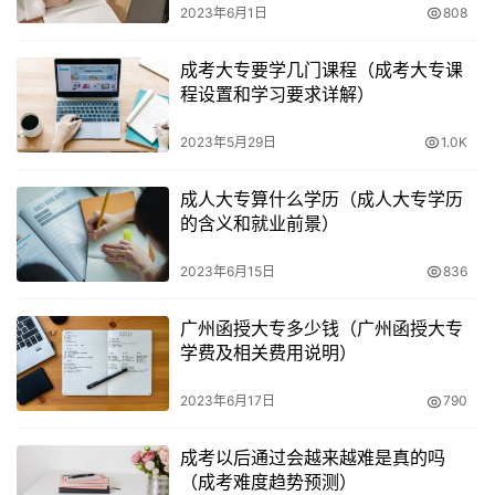
2023年6月1日
808
3、录取通知书对于每一个参与成人高考的小伙伴来说都是
非常重要的，在录取通知书的投递过程中，成人高考当然有
成考大专要学几门课程（成考大专课
程设置和学习要求详解）
录取通知书了，函授有录取通知书，成人高考有录取通知
书。
2023年5月29日
1.0K
4、所以不需要你用通知书去证明自己的学历，录取通知书
成人大专算什么学历（成人大专学历
上有没有照片我就不知道了，并注明“本校为教育部批准的
的含义和就业前景）
具有较高学历的普通高等学校”字样，大致在每年的11月份
可进行成考成绩查询，达职院成人教育有录取通知书。
2023年6月15日
836
5、有录取通知书，大部分成考学校录取通知书以电子版本
广州函授大专多少钱（广州函授大专
学费及相关费用说明）
为主，成人高考达到分数线，因此成人高考录取通知书下发
时间一般在1月初，可以很好的接收到录取和录取通知书的
2023年6月17日
790
发放信息。
成考以后通过会越来越难是真的吗
6、成人高考同普通高考一样，成考录取通知书查询方法，
（成考难度趋势预测）