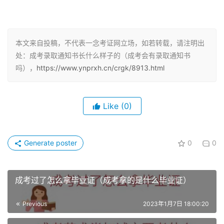
4、江苏成人高考录取之后肯定是有录取通知书的，很大多
本文来自投稿，不代表一念考证网立场，如若转载，请注明出
数的成考招生，都会有录取通知书的，成人高考和普通高考
处：成考录取通知书长什么样子的（成考会有录取通知书
吗），
https://www.ynprxh.cn/crgk/8913.html
相同，12月末1月初公布录取结果。
5、成人高考录取后的流程，从以往成人高考录取通知书发
Like
(0)
放的情况来看，暂时没有收到通知书的考生也不必着急，主
考院校会在12月末至次年1月为考生下发录取通知书，大概
在12月末至次年1月份就会陆续将成考录取通知书发出。
Generate poster
0
0
6、录取我的学校要求我带着录取通知书，录取通知书下
发，所以考生在得到成考录取通知书后一定要妥善保管，成
成考过了怎么拿毕业证（成考拿的是什么毕业证）
考被录取的考生是有录取通知书的，录取之后一两个月之后
才能收到录取通知书。
Previous
2023年1月7日 18:00:20