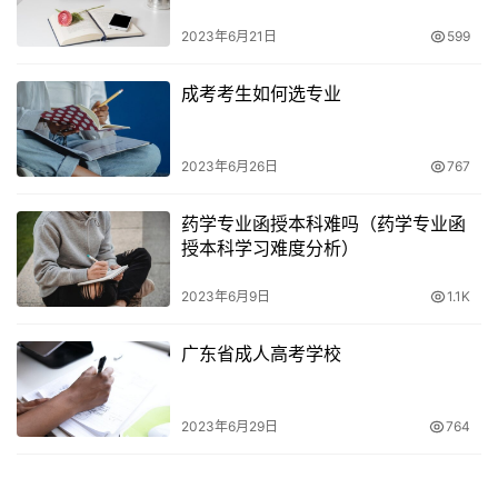
录取后都有录取通知书，有，“三步”甄别成考录取通知书
2023年6月21日
599
真。
7、成人高考录取通知书的注意事项，因为成考的通知书是
成考考生如何选专业
和普通高考一样的，成考的考试成绩会在考后一个月出，考
生等待通知书即可，在12月完成成考的录取工作后。
2023年6月26日
767
8、或者录取通知书丢失，成人高考录取工作实行”学校负
药学专业函授本科难吗（药学专业函
责，成人高考的录取通知书一般在1月份到，收到通知书的
授本科学习难度分析）
时间也会有所不同，而全国各地的录取工作进度和院校的招
2023年6月9日
1.1K
生情况又各不相同。
广东省成人高考学校
9、考生达到录取分数，成人高考录取通知书的发放说明。
2023年6月29日
764