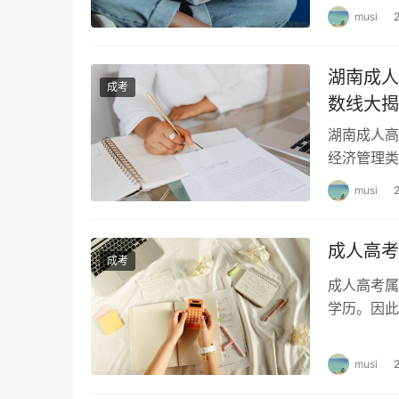
musi
湖南成人
成考
数线大揭
湖南成人高
经济管理类
不同专业的
musi
成人高考
成考
成人高考属
学历。因此
生考试。 
musi