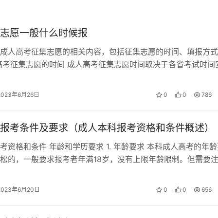
本科等。
水、居住证等。
志愿一般什么时候报
成人高考征集志愿的相关内容，包括征集志愿的时间、填报方式
高考征集志愿的时间 成人高考征集志愿时间取决于各省考试时间
过后，学制为5年。
为本科阶段和专科阶段。本科阶段会先…
2023年6月26日
0
0
786
确认以及网上缴费等环节。
报考条件及要求（成人本科报考资格和条件概述）
。自主报名需在规定时间内填报志愿、并进行审核；寻求机构帮
考资格和条件 年龄和学历要求 1. 年龄要求 本科成人高考的年龄
松的，一般要求报考者年满18岁，没有上限年龄限制。但需要
地区的具体要求可能会有所…
时间内登录所在省份的教育考试院，按照提示完成网上报名、现
2023年6月20日
0
0
656