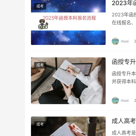
2023
成考
2023年
在线报名、
式，适合有
musi
函授专升
成考
函授专升本
并获得本科
书费用是非
musi
成人高考
成考
成人高考是