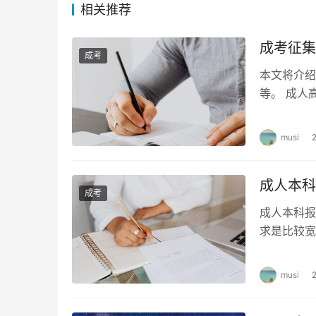
1.考生需提供前置证书，如高中、中专、大专、
相关推荐
2.非户籍地考试的考生需提供工作证明、社保流
成考征集
成考
六、考试科目与学制
本文将介绍
等。 成人
成人高考高起本共有四个考试科目。入学考试通
排，一般分
七、报名注意事项
musi
1.考生务必在规定的时间内完成网上报名、现场
成人本科
成考
2.考生可选择自己报名，也可寻求机构帮助报名
成人本科报
名则需提前将自己的资料交给机构。
求是比较宽
的是，不同
总结，想要报考成人高考高起本的考生需在规定
musi
认以及网上缴费等流程。