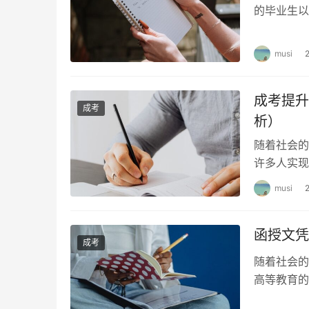
的毕业生以
大家介绍成
musi
成考提升
成考
析）
随着社会的
许多人实现
呢？本文将
musi
函授文凭
成考
随着社会的
高等教育的
有什么意义