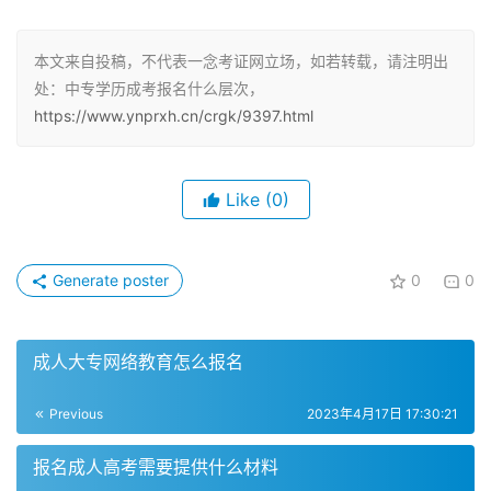
成人高考有三种报考层次，其中中专学历可以报考高中起点
专科、高中起点本科两种报考层次。
本文来自投稿，不代表一念考证网立场，如若转载，请注明出
处：中专学历成考报名什么层次，
高中起点专科
https://www.ynprxh.cn/crgk/9397.html
高起专是指考生具备高中学历（包括中专、技校、职高）报
考专科层次。中专毕业生可以以高中同等学力报读成考高起
Like
(0)
专层次。成考一年只有一次，报名时间为九月份，考试时间
为十月份，报考人员需要在正式报名之前确定自己的报考层
Generate poster
0
0
次。如果考生被录取，可以选择脱产学习。高起专学制为2-
5年，报考资料审查比较严格，要求相应的前置学历。
成人大专网络教育怎么报名
高中起点本科
Previous
2023年4月17日 17:30:21
高起本是指考生具备高中学历（包括中专、技校、职高）报
考本科层次。中专毕业生也可以以高中同等学力报读成考高
报名成人高考需要提供什么材料
起本层次。与高起专相同，成考一年只有一次，报名时间为