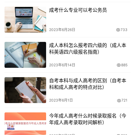
限制条件和要求。希望通过成考提升自己学历的考生们二、
成考什么专业可以考公务员
报考要求和资格条件
2023年6月26日
733
报考成人高考需要符合相应的要求和资格条件。具体来说，
要求如下：
成人本科怎么报考四六级的（成人本
科英语四六级报名指南）
年龄限制
2023年6月14日
885
报考高起专和高起本层次的考生年龄要求为18周岁及以上，
而报考专升本层次的考生年龄要求为23周岁及以上。
自考本科与成人高考的区别（自考本
科和成人高考的特点对比）
学历要求
2023年6月1日
721
报考高起专层次要求具备高中学历（含中专、技校、职高）
或者同等学力，而报考高起本层次要求具备大专专科学历
今年成人高考什么时候录取报名（今
年成人高考录取时间解析）
（含中专、技校、职高）或者同等学力。报考专升本层次要
求具备高中学历或中职、技工、中等专业学校毕业。