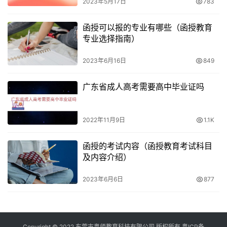
2023年5月17日
783
工作年限要求
函授可以报的专业有哪些（函授教育
专业选择指南）
报考专升本层次的考生还需要具备相应的工作经验，一般要
求工作满两年以上，具体以当地教育考试机构的规定为准。
2023年6月16日
849
健康状况
广东省成人高考需要高中毕业证吗
考生必须符合相应的健康状况要求，能够胜任学习和工作。
2022年11月9日
1.1K
其他要求
函授的考试内容（函授教育考试科目
根据当地教育考试机构的规定，还可能有其他要求，例如语
及内容介绍）
言水平要求等。
2023年6月6日
877
三、报名流程和考试科目
报名流程
Copyright © 2022 东莞市粤师教育科技有限公司 版权所有
粤ICP备