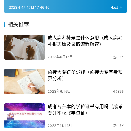
九月份，考试时间为十月份，报考人员需要在正式报名之前
2023年4月17日 17:46:40
Next
确定自己的报考层次。录取后，考生可以选择脱产学习。高
起本学制一般为4-5年，也要求相应的前置学历。
相关推荐
专升本
成人高考补录是什么意思（成人高考
补报志愿及录取流程解读）
专升本是指有高中学历或中职、技工、中等专业学校毕业的
2023年6月15日
1.2K
人员想要考大专。想要考大专可以选择高起专层次报考。如
果想直接考本科，则可以选择高起本报考。如果没有高中或
函授大专得多少钱（函授大专学费预
中专学历，考生如果通过自学达到了高中文化知识水平，具
算分析）
备学习大学专业的文化基础，也可以报考高中起点的学习层
2023年6月6日
855
次。高中起点升专科，指考生通过成考进入成人高校后。报
考不同层次，限制条件会有所区别，报名的考生学习过程甚
成考专升本的学位证书有用吗（成考
至最终取得的学历也会有所不同。
专升本获取学位证）
总之，中专学历可以报考成人高考的高中起点专科、高中起
2022年11月18日
1.5K
点本科层次以及高中起点升专科层次，但要注意不同层次的