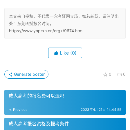
2023年的成人高考注册信息时间以及报名时间都集中在下
本文来自投稿，不代表一念考证网立场，如若转载，请注明出
半年进行。报名时间在8月底到9月初，具体规定的时间
处：东莞函授报名时间，
内，考生可以在广东省教育考试院官网进行网上报名。需要
https://www.ynprxh.cn/crgk/9674.html
注意的是，部分考生还需要进行现场确认审核报名资格。
成人高考报名时间：
Like
(0)
2022年广东东莞成人高考报名分为两段进行。第一阶段是
网上注册与报名，时间为9月15日9时至19日17时。第二阶
Generate poster
0
0
段是网上上传材料、完善信息，时间为9月15日9时至21日
12时。
成人高考的报名费可以退吗
专升本考试报名时间：
Previous
2023年4月21日 14:44:55
全日制专升本考试2023年考试公告已经公布，专升本考试
成人高考报名资格及报考条件
2023报名时间为2023年2月5日至12日。东莞市已为各地