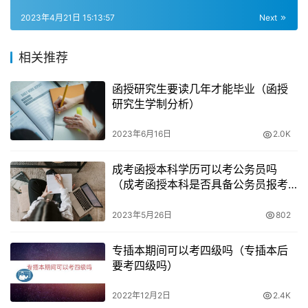
市准备了广东专升本考试2023年报名入口。
2023年4月21日 15:13:57
Next
教育培训产品介绍：
相关推荐
东莞市的主要经营产品包括函授本科、自考、远程教育、职
函授研究生要读几年才能毕业（函授
业培训等。其中，函授本科和自考为成人高等教育的重要方
研究生学制分析）
式，远程教育则为广大在职人员提供了便利。职业培训则帮
助人们提高就业能力和竞争力。
2023年6月16日
2.0K
经营状态和基本信息：
成考函授本科学历可以考公务员吗
（成考函授本科是否具备公务员报考
资格）
东莞市的教育培训机构成立于2010年08月23日，现仍在
2023年5月26日
802
业，职员人数为5人，注册资本为万元。
专插本期间可以考四级吗（专插本后
其他考试报名：
要考四级吗）
除了成人高考和专升本考试外，东莞市还提供其他考试报名
2022年12月2日
2.4K
服务。例如，广东省2023年1月高等教育自学考试将于1月7