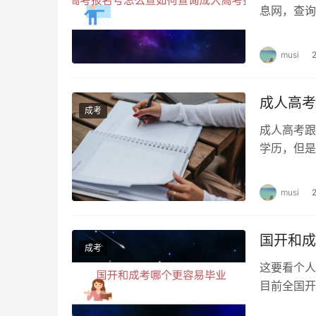
息网，查询
报名网站系
musi
成人高考
成考
成人高考跟
学历，但是
别。 成人
musi
国开和成
成考
这要看个人
目前全国开
单，证书正