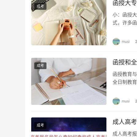
函授大专
成考
小：函授大
式，许多函
展。那么，
musi
函授和全
成考
函授教育与
全日制教育
度和含金量
musi
成人高考
成考
成人高考报