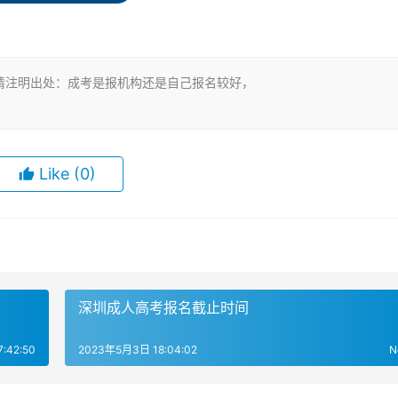
相关证明文件。考生需要准备好身份证、毕业证等相关证明材料
进行报名，由机构代为提交相关材料和费用。机构会为考生提供
请注明出处：成考是报机构还是自己报名较好，
生自己报名时的时间和精力。机构报名通常会收取一定的服务费
Like
(0)
相关信息并缴纳报名费即可完成报名，不需要额外支付其他费用
括信息填写、证明文件上传等，相对来说比较麻烦。
提供的专业服务，减轻了自己处理相关事宜的负担，而且机构通
报名的缺点在于需要额外支付一定的服务费用，且不同机构的服
深圳成人高考报名截止时间
:42:50
2023年5月3日 18:04:02
N