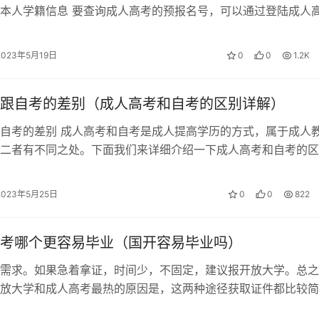
本人学籍信息 要查询成人高考的预报名号，可以通过登陆成人
统的界面，并使用自己的身份证信…
2023年5月19日
0
0
1.2K
跟自考的差别（成人高考和自考的区别详解）
自考的差别 成人高考和自考是成人提高学历的方式，属于成人
二者有不同之处。下面我们来详细介绍一下成人高考和自考的区
高考和自考的概念不同 成考是指成人…
2023年5月25日
0
0
822
考哪个更容易毕业（国开容易毕业吗）
需求。如果急着拿证，时间少，不固定，建议报开放大学。总之
放大学和成人高考最热的原因是，这两种途径获取证件都比较简
规，学信网可以查，目前考公务员、事业…