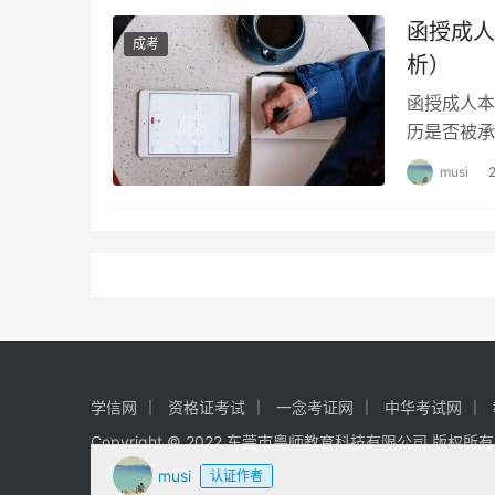
函授成人
成考
析）
函授成人本
历是否被承
帮助读者更
musi
学信网
资格证考试
一念考证网
中华考试网
Copyright © 2022 东莞市粤师教育科技有限公司 版权所
musi
认证作者