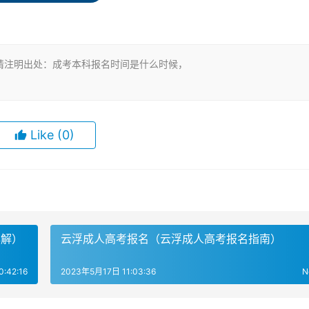
身份证、毕业证原件和复印件，以及外地考生需要带上暂住证。
请注明出处：成考本科报名时间是什么时候，
考试时间在10月末左右。成人本科的报名采用网上报名的方式。
2年，考试时间为10月22日至23日。每年仅有一次成人高考的
段，每个阶段持续时间在2至5天左右。在2023年，成人高考
Like
(0)
在规定的时间内登录考试院进行报名。
要看当年的招考公告。成考本科的报名和考试不是连着来的，考
科的报名采用省教育考试院进行报名，报名时间为5至7天。报名
详解）
云浮成人高考报名（云浮成人高考报名指南）
。考生要以当地的官方通知为准。成考本科每年的考试时间在10
对象为高中文化水平和专科毕业证书的人员。
:42:16
2023年5月17日 11:03:36
N