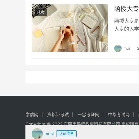
函授大专
成考
函授大专是
大专的入学
的学费价格
musi
学信网
资格证考试
一念考证网
中华考试网
Copyright © 2022 东莞市粤师教育科技有限公司 版权所
musi
认证作者