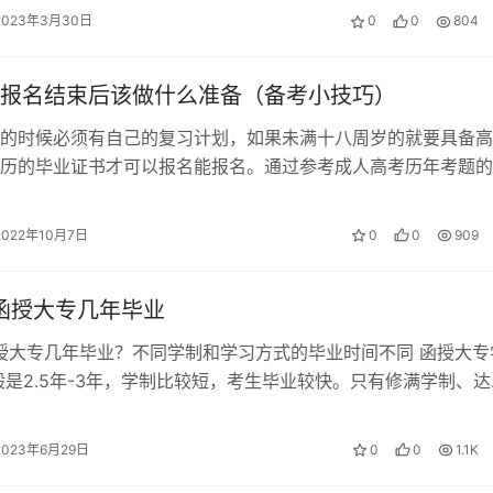
2023年3月30日
0
0
804
报名结束后该做什么准备（备考小技巧）
的时候必须有自己的复习计划，如果未满十八周岁的就要具备高
历的毕业证书才可以报名能报名。通过参考成人高考历年考题的
报名。现在距离成人高考报名还有不到…
2022年10月7日
0
0
909
年函授大专几年毕业
函授大专几年毕业？不同学制和学习方式的毕业时间不同 函授大专
般是2.5年-3年，学制比较短，考生毕业较快。只有修满学制、达
才可以申请毕业，进而拿到…
2023年6月29日
0
0
1.1K