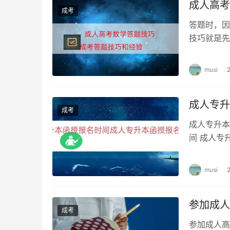
成人高考
成考
答题时，因
技巧就是先
升专的语数
musi
成人专升
成考
成人专升本
间 成人专
般安排在每
musi
参加成人
成考
参加成人高