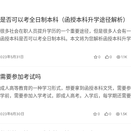
要途径。报名时间和流程是非常重要的，以确保成功参加考试。
是否可以考全日制本科（函授本科升学途径解析）
试时间在10月中旬的一个双休日进行。成人本科的报名时间在每
进行。而成考本科的报名时间在每年的9月份，考试时间在10月底
很多社会在职人员提升学历的一个重要途径，但是很多人会有一
函授本科是否可以考全日制本科。本文将为您解析函授本科升学
授本科是否可以考全日制本科。 函授…
程。在报名之前，考生需要仔细阅读当年的招考公告，确保自己
2023年5月31日
0
0
1.1K
件和材料，以免耽误报名和现场确认时间。同时，考生也需要注
和参加考试。
需要参加考试吗
考，提高自己的知识水平和应试能力。可以参加培训班、购买考
成人高等教育的一种学习形式，想要拿到函授本科文凭，需要参
也要保持良好的心态，积极面对考试，相信自己能够取得好成绩
学前，需要参加入学考试，即成人高考。入学后，每学期还需要
考试，考试成绩关系到考生的学分，因…
育的重要途径，报名时间和流程的了解是成功参加考试的关键。
的教育梦想。
2023年6月30日
0
0
1.5K