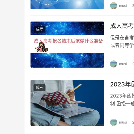
musi
成人高考
成考
但是在备考
或者同等学
析，都可以
musi
2023
成考
2023年
制 函授一
毕业标准，
musi