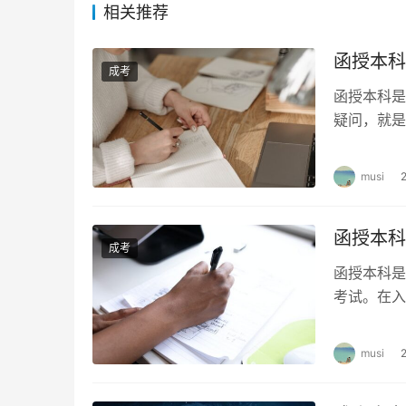
相关推荐
成人高考和成人本科是成年人完成高等教育的重
函授本科
高考的报名时间在每年的8月中旬至9月上旬，考
成考
的8月中旬至9月上旬，考试时间在10月末左右
函授本科是
名时间为8月底至9月初。
疑问，就是
径，以及函
以上是各类成人高考和成人本科的报名时间和流
musi
招生条件。此外，考生需要提前准备好所需的证
名时间和流程的变化，以确保能够顺利完成报名
函授本科
成考
除了了解报名时间和流程外，考生还应该认真备
函授本科是
料、进行模拟考试等方式进行备考。同时，考生
考试。在入
加课程期末
总之，成人高考和成人本科是成年人完成高等教
所有考生都能够顺利完成报名和考试，实现自己
musi