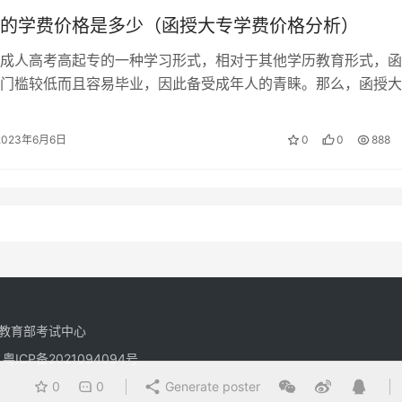
的学费价格是多少（函授大专学费价格分析）
成人高考高起专的一种学习形式，相对于其他学历教育形式，函
门槛较低而且容易毕业，因此备受成年人的青睐。那么，函授大
究竟如何呢？ ## 函授大专的学费…
2023年6月6日
0
0
888
教育部考试中心
有
粤ICP备2021094094号
0
0
Generate poster