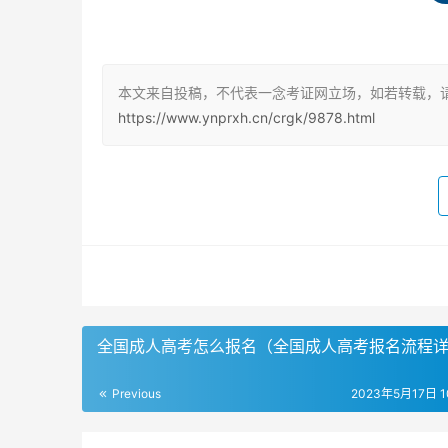
区县指定地点进行现场确认，需要带上网报号和
统考一般在10月中旬的一个双休日进行。
成人本科报名时间和流程
本文来自投稿，不代表一念考证网立场，如若转载，
https://www.ynprxh.cn/crgk/9878.html
成人本科的报名时间预计在8月中旬至9月上旬，
生需要登录各省市区教育考试院进行报名。在202
机会，包括网上报名、现场确认和网上缴费三个阶
的报名时间预计在8月中旬至9月上旬，考生可以
成考本科报名时间和流程
成考本科的报名时间在每年的9月份，具体日期
在完成报名后一个月左右才会进行考试。成考本
全国成人高考怎么报名（全国成人高考报名流程
一般在8月底至9月中旬，各省报名时间略有不同
底，报名时间为8月底至9月初。成考本科的招生
Previous
2023年5月17日 10
总结