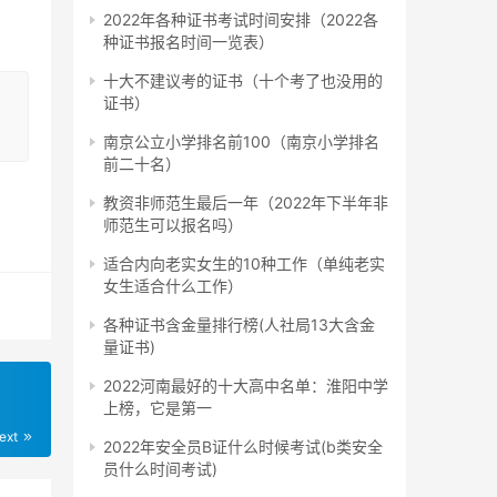
全国
2022年各种证书考试时间安排（2022各
种证书报名时间一览表）
十大不建议考的证书（十个考了也没用的
证书）
南京公立小学排名前100（南京小学排名
考
前二十名）
报名
教资非师范生最后一年（2022年下半年非
本科
师范生可以报名吗）
适合内向老实女生的10种工作（单纯老实
女生适合什么工作）
各种证书含金量排行榜(人社局13大含金
生们
量证书)
时间
2022河南最好的十大高中名单：淮阳中学
月
上榜，它是第一
ext
2022年安全员B证什么时候考试(b类安全
员什么时间考试)