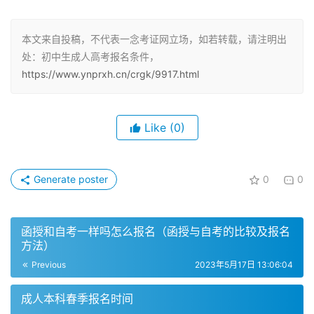
高起本、高起专报考条件
成人高考分为高起专和高起本两个层次，想要报考这两个层
本文来自投稿，不代表一念考证网立场，如若转载，请注明出
处：初中生成人高考报名条件，
次的考生需要满足以下条件：
https://www.ynprxh.cn/crgk/9917.html
年满18岁。
具有高中文化程度。
Like
(0)
需要注意的是，虽然要求考生具有高中文化程度，但不一定
必须要有高中毕业证。此外，成人高考高起专和高起本的报
Generate poster
0
0
考条件是相同的。
函授和自考一样吗怎么报名（函授与自考的比较及报名
初中毕业生成人高考
方法）
初中毕业生成人高考是为初中毕业生提供的一种获得高中学
Previous
2023年5月17日 13:06:04
历的考试，旨在为毕业生提供更多的就业机会，并更好地满
成人本科春季报名时间
足社会对高中毕业生的需求。初中毕业生成人高考的报名条