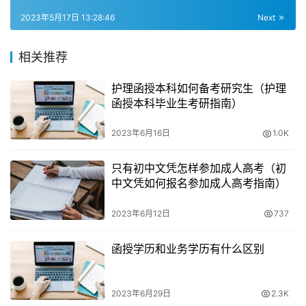
件如下：
2023年5月17日 13:28:46
Next
具有初中文化程度。
相关推荐
需要注意的是，初中毕业生成人高考并不要求考生具有高中
护理函授本科如何备考研究生（护理
毕业证。另外，不同地区对于初中毕业生成人高考的报名条
函授本科毕业生考研指南）
件可能会有所不同，考生需要了解当地的具体规定。
2023年6月16日
1.0K
年龄要求
只有初中文凭怎样参加成人高考（初
无论是高起本、高起专，还是初中毕业生成人高考，年龄要
中文凭如何报名参加成人高考指南）
求都是必须满18岁。这一点需要考生特别注意，否则将不予
2023年6月12日
737
受理。在一些地区，可能会有特殊规定，允许未满18周岁的
人报考成人高考，考生需要了解当地的具体规定。
函授学历和业务学历有什么区别
前置学历要求
2023年6月29日
2.3K
成人高考报名除了要求年满18岁外，还需要满足一定的前置