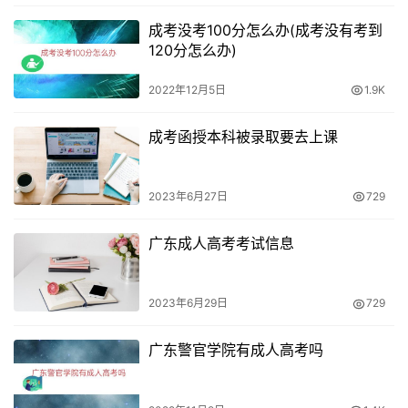
学历要求。不同层次的成人高考，要求的前置学历也会有所
成考没考100分怎么办(成考没有考到
不同：
120分怎么办)
高起专：需要具有高中文化程度。
2022年12月5日
1.9K
高起本：需要具有大专学历。
成考函授本科被录取要去上课
专升本：需要具有大专或高职学历。
2023年6月27日
729
对于初中学历的考生，可以先报一个国家开放大学，获得中
广东成人高考考试信息
专学历，再去参加高起专或高起本考试。此外，一些省市地
区还要求考生具有同等高中文化程度水平才能报考。
2023年6月29日
729
总结
广东警官学院有成人高考吗
初中学历的考生可以通过成人高考获得更高的学历，提升自
身素质和竞争力，但需要满足一定的报名条件。无论是想要