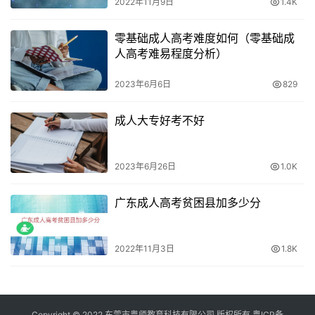
报考高起本、高起专，还是初中毕业生成人高考，都需要年
2022年11月9日
1.4K
满18岁并具有一定的前置学历。考生需要认真了解当地的具
零基础成人高考难度如何（零基础成
体规定，以确保符合报名条件，顺利参加成人高考。
人高考难易程度分析）
2023年6月6日
829
成人大专好考不好
2023年6月26日
1.0K
广东成人高考贫困县加多少分
2022年11月3日
1.8K
Copyright © 2022 东莞市粤师教育科技有限公司 版权所有
粤ICP备