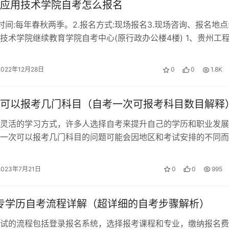
应用技术学院自考怎么报名
册时间:每年春秋两季。2.报名方式:现场报名3.现场咨询、报名地点
技术学院继续教育学院自考中心(原行政办公楼4楼) 1、贵州工
掌握报名系统的操作。在报名过程中，确保网络连接稳定，避免
自考办联系电话是…
2022年12月28日
0
0
1.8K
可以报考几门科目（自考一次可报考科目数目解释
作或其他时间约束的人士。在自考过程中，学生可以根据自己的
。这种学习形式使得学生可以根据自己的节奏进行学习，更好地
灵活的学习方式，许多人选择自考来提升自己的学历和职业发展
一次可以报考几门科目的问题可能会因地区和考试安排的不同而
我们来详细了解一下自考一次可以报考…
，制定合理的学习计划，并按计划进行学习和复习。同时，自考
2023年7月21日
0
0
995
，能够独立思考和解决问题。
教材、网络课程、学习资料等，进行系统的学习和复习。同时，
大专学历自考流程详解（超详细的自考步骤解析）
其他学生互动和共同进步。
试的流程包括登录报名系统，选择报考课程和专业，缴纳报名费