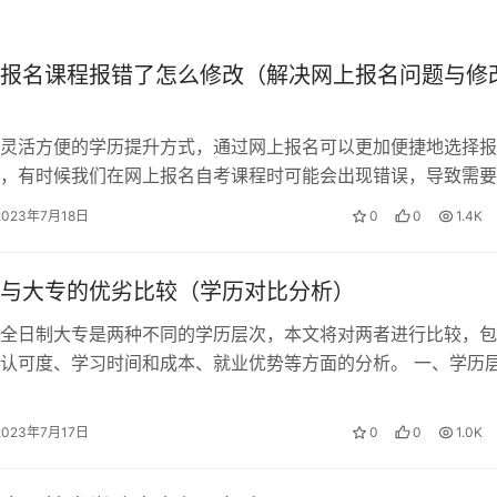
冠照片若干张、2B铅笔或蓝黑色钢笔签字笔等相关证件和材料。
报名课程报错了怎么修改（解决网上报名问题与修
灵活方便的学历提升方式，通过网上报名可以更加便捷地选择报
，有时候我们在网上报名自考课程时可能会出现错误，导致需要
。本文将介绍两种情况下的修改方法，…
考生需要留意官方公布的具体报名时间，并在规定时间内完成报名
2023年7月18日
0
0
1.4K
与大专的优劣比较（学历对比分析）
全日制大专是两种不同的学历层次，本文将对两者进行比较，包
响报名成功。建议考生提前准备好银行卡等缴费工具，以确保及
认可度、学习时间和成本、就业优势等方面的分析。 一、学历
1. 学历层次：自考本科属于本科…
2023年7月17日
0
0
1.0K
字笔等相关材料。确保材料的准确性和完整性，以免影响报名流