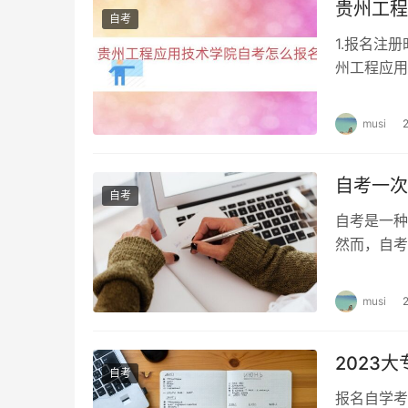
贵州工程
自考
4. 网上报名
1.报名注
州工程应用
广东自考采用网上报名的方式，考生需要熟悉并
用技术学院
络问题导致报名失败或信息丢失。
musi
四、成人自考的学习形式
自考一次
成人自考是一种灵活的学习形式，适合那些有工
自考
安排自主学习，没有固定的上课时间和地点限制
自考是一种
工作、学习和生活。
然而，自考
所差异。让
自考学习过程中，学生需要自觉自律地进行学习
musi
也需要学生具备一定的自学能力和自我管理能力
在学习过程中，学生可以利用各种学习资源，如
2023
自考
通过参加学习小组、参加讨论和交流等方式，与
报名自学考