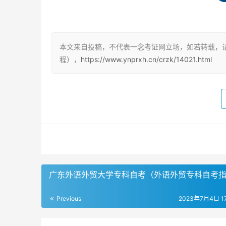
1. 报名准备
考生需要获取广东自考的报名简章和考试通知，
本文来自投稿，不代表一念考证网立场，如若转载，
东省自学考试管理系统上获得。
程），
https://www.ynprxh.cn/crzk/14021.html
2. 网上报名
考生需要登录广东省自学考试报名系统，填写个
程，并按照系统提示完成报名流程。
3. 缴费
考生需要在规定的时间内缴纳报名费用。广东自考
广东外语外贸大学专科自考（外语外贸专科自考
费。
Previous
2023年7月4日 17
4. 提交材料