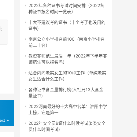
2022年各种证书考试时间安排（2022各
种证书报名时间一览表）
十大不建议考的证书（十个考了也没用的
在广
流
证书）
南京公立小学排名前100（南京小学排名
前二十名）
教资非师范生最后一年（2022年下半年非
师范生可以报名吗）
和课
适合内向老实女生的10种工作（单纯老实
女生适合什么工作）
各种证书含金量排行榜(人社局13大含金
量证书)
缴
）
2022河南最好的十大高中名单：淮阳中学
上榜，它是第一
ext
2022年安全员B证什么时候考试(b类安全
员什么时间考试)