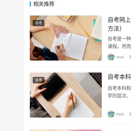
报名过程中，考生需要准备身份证、一寸同底免
相关推荐
提交的材料符合要求，以免影响报名流程。
自考网上
自考
三、广东自考报名注意事项
方法）
自考是一种
1. 报名时间
课程。然而
改已选课程
广东自考的报名时间通常在每年的3月和9月，
musi
续。
自考本科
2. 缴费要求
自考
自考本科和
考生需要在规定时间内缴纳报名费用，否则将影
学历层次、
费。
和认可度 
3. 材料准备
musi
在报名过程中，考生需要准备身份证、照片和签