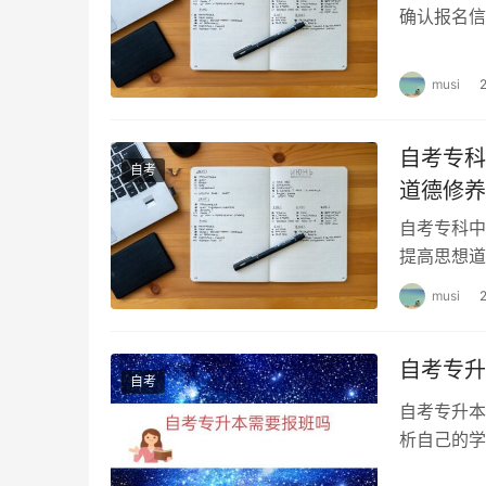
确认报名信
在规定时间
musi
自考专科
自考
道德修养
自考专科中
提高思想道
试形式以及
musi
自考专升
自考
自考专升本
析自己的学
些因素，并