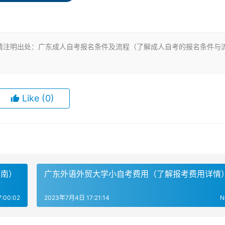
了解报考专业、课程和报名时间等相关信息。这些信息通常可以
请注明出处：广东成人自考报名条件及流程（了解成人自考的报名条件与
Like
(0)
人的报名信息和相关资料。在报名系统中，选择所需报考的专业
的报名费用为每科目250元，考生可以通过指定的银行卡进行
指南）
广东外语外贸大学小自考费用（了解报考费用详情
:00:02
2023年7月4日 17:21:14
N