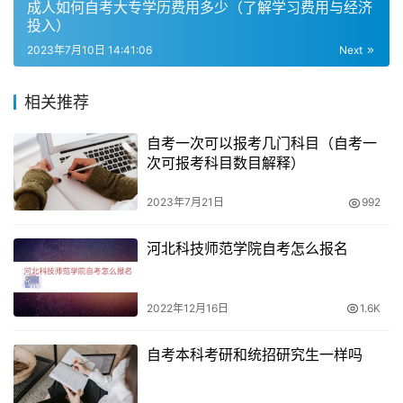
方面的需求。应对考试压力，合理规划时间，制定有效的复
成人如何自考大专学历费用多少（了解学习费用与经济
习计划和应试策略是至关重要的。
投入）
2023年7月10日 14:41:06
Next
四、挑战的管理和组织能力
相关推荐
成人自考本科要求考生具备良好的管理和组织能力。考生需
要合理安排学习时间，掌握学习进度，制定学习计划，并确
自考一次可以报考几门科目（自考一
次可报考科目数目解释）
保按计划执行。同时，他们还需要管理自己的学习资源，如
教材、参考书籍和学习工具，确保学习的高效性和有效性。
2023年7月21日
992
良好的管理和组织能力可以帮助考生克服学习中的困难和挑
战，提高学习效果。
河北科技师范学院自考怎么报名
五、积极面对挑战的应对策略
2022年12月16日
1.6K
面对成人自考本科的难度和挑战，考生可以采取以下策略来
自考本科考研和统招研究生一样吗
应对：
制定合理的学习计划：根据个人的时间和能力，制定具体可