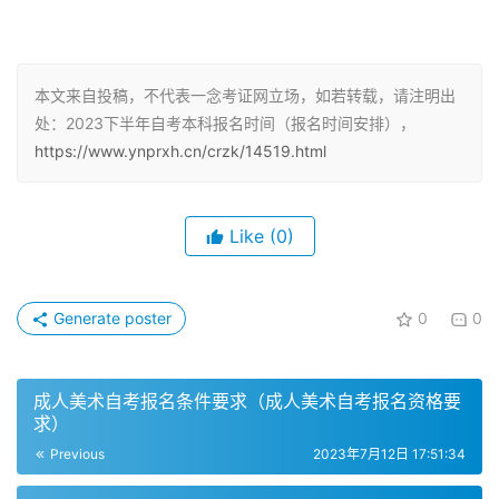
二、2023年自考本科报名时间安排
本文来自投稿，不代表一念考证网立场，如若转载，请注明出
1. 报名时间集中在6月份至9月份之间
处：2023下半年自考本科报名时间（报名时间安排），
https://www.ynprxh.cn/crzk/14519.html
2023年下半年自考本科报名时间将主要集中在6月份至9月
份。这段时间是考生们进行报名和缴费的关键期限。考生需
要提前准备好相关材料，并按照规定的时间进行线上或线下
Like
(0)
报名。
2. 考试时间确定为10月28日
Generate poster
0
0
自考本科的考试时间确定为2023年10月28日。这是考生们
展示自己学习成果的重要时刻。考试科目和考试形式将根据
成人美术自考报名条件要求（成人美术自考报名资格要
不同的专业而有所不同，考生需要提前查阅考试大纲，制定
求）
合理的备考计划。
Previous
2023年7月12日 17:51:34