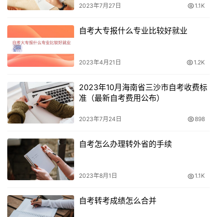
2023年7月27日
1.1K
完整性，以免影响报名流程。
自考大专报什么专业比较好就业
2. 在规定时间内进行报名
根据官方通知，考生需要在规定的时间内进行报名。报名时
2023年4月21日
1.2K
间一般较短，因此考生需要提前关注官方通知，确保不会错
过报名的截止日期。
2023年10月海南省三沙市自考收费标
准（最新自考费用公布）
3. 缴纳报名费
2023年7月24日
898
报名时，考生需要缴纳相应的报名费用。报名费用的具体数
额会在官方通知中公布，考生需要按时缴纳，以确保报名的
自考怎么办理转外省的手续
有效性。
2023年8月1日
1.1K
4. 确认报名信息
自考转考成绩怎么合并
报名完成后，考生需要核对报名信息的准确性。确认无误