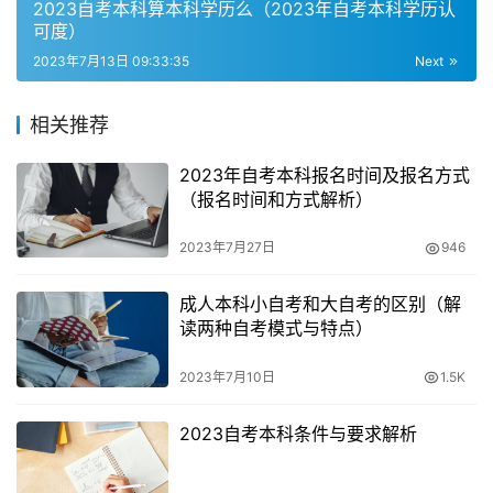
3. 不同地区注册报考时间不同
2023自考本科算本科学历么（2023年自考本科学历认
可度）
各个省份的自考本科报名时间和考试时间可能会有所不同。
2023年7月13日 09:33:35
Next
因此，考生在报名之前应该仔细阅读当地教育考试院发布的
官方通知，以确保不会错过报名的截止日期。
相关推荐
4. 报名渠道和方式
2023年自考本科报名时间及报名方式
（报名时间和方式解析）
考生可以进入各省教育考试院官方网站，找到高等教育自学
2023年7月27日
946
考试报名入口进行填报。此外，一些地区还提供线下报名的
方式，考生可以前往当地教育考试院进行报名。
成人本科小自考和大自考的区别（解
读两种自考模式与特点）
三、自考本科报名流程
2023年7月10日
1.5K
1. 准备报名材料
2023自考本科条件与要求解析
考生在报名前需要准备好相关材料，包括身份证、学历证
书、学位证书（如有）、照片等。确保这些材料的准确性和