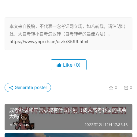
大自考可以转小自考
，不同专业也可以转，只要有相同统考
科目，都可以把相同统考科目（相同代码）转过来，如果大
自考某些科目考过了，转为小自考是可以直接申请免考的，
本文来自投稿，不代表一念考证网立场，如若转载，请注明出
不需要再次重考，只需要把未考完的科目考完即可。
处：大自考转小自考怎么转（自考转考的最佳方法），
https://www.ynprxh.cn/crzk/8599.html
二、
大自考如何转小自考？
只需在教育机构报名小自考，确定你所要报的学校和专业，
机构负责注册。小自考专业所考的统考科目若有与你之前报
Like
(0)
的大自考相同的科目，并且已经考过了的，则可以保留成
绩，免考此科目；如果没有相同的科目，则需要考所报考专
业的6科统考科目。
Generate poster
0
0
成考补录和正常录取有什么区别（成人高考补录的机会
大吗 ）
Previous
2022年12月12日 17:35:13