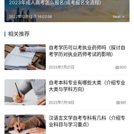
2023年成人高考怎么报名(成考报名全流程)
2022年12月13日 16:02:56
Next
相关推荐
自考学历可以考执业药师吗（探讨自
三、
为什么要转小自考？
考学历对执业药师考试的影响）
1、难度较大，学习压力大。
2023年7月21日
930
大自考所有科目都是统考，都需要复习硬考，遇到有英语和
自考本科专业有哪些大类（介绍专业
数学等科目，对一些基础稍差的同学来说难度就很大；小自
大类与学科方向）
考只有六门统考，大部分专业都是把数学类科目分在校考内
2023年7月18日
991
容，英语可以用校考代替，难度大大降低了。
汉语言文学自考专科有几科（介绍专
2、大自考时间较长，想快点毕业。
业科目与学习重点）
大自考一年考两次，一次最多考四科，大自考考试科目一般