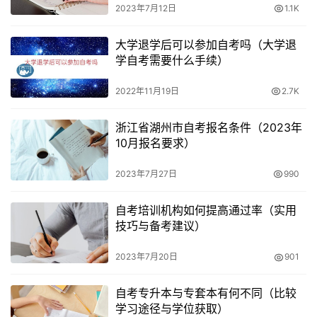
2023年7月12日
1.1K
为12-16科，最快也要一年半到两年才能考完，拿毕业证也
要两年半了；小自考，统考科目少，每年可以考四次，4、
大学退学后可以参加自考吗（大学退
10月统考，6、12月校考，校考每次最多考六门，不需要复
学自考需要什么手续）
习，最快一年就考完，一年半毕业。
2022年11月19日
2.7K
3、大自考和小自考相同点
浙江省湖州市自考报名条件（2023年
10月报名要求）
大自考和小自考的考试费用统一，以各地考试院为准。考生
的准考证、考试形式、考试考点都是一致的，均是当地自考
2023年7月27日
990
办统一安排的。
自考培训机构如何提高通过率（实用
两者的成绩均统一在各省的自考网上同网点同窗口查询。
技巧与备考建议）
含金量一致：毕业证一样，没有大小自考字样，只是学习方
2023年7月20日
901
式、难度、及取证时间长短不一样。可以根据自己的实际情
况选择适合自己的方式就可以了。
自考专升本与专套本有何不同（比较
学习途径与学位获取）