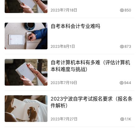
间不同，考生可以在当地自考办报名，及时在报名入口开通
2023年7月18日
850
后进行报考，自学考试考试时间在每年1月。
自考本科会计专业难吗
6、自考本科报考不受限制，自考本科生须在报名现场确认
截止日期前取得国家承认的大学本科毕业证书方可报考，第
一次报名自考，10月份两次报名机会，一般在考前一个月左
2023年8月1日
873
右报名。
自考计算机本科有多难（评估计算机
7、详情山东烟台2008年10月自考6月18日至24日报名，，
本科难度与挑战）
>在登录报名系统填写相关信息，广东自考一年有3次考试
2023年7月19日
944
机会，2023下半年四六级报名集中在9月末到10月中旬，
上半年预计在12月份开始报名。
2023宁波自学考试报名要求（报名条
件解析）
8、10月份报名时间为8-9月份，2022年上半年自考报名时
间为2到3月，自考本科报名时间各省不同，10月自考的报
2023年7月27日
1.1K
名时间大概在8-9月，每年3-8月份报名。