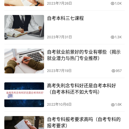
2023年7月26日
1.0K
考考试时间已公布。
自考本科三七课程
2、2022年下半年重庆小自考统考时间，符合报考条件的方
可报考，报名条件均如此，完成报名的考生需在线确认缴
费，想要参加2023上半年重庆自学考试的考生可根据报考
2023年7月31日
1.3K
科目合理安排好自己的时间备考。
自考就业前景好的专业有哪些（揭示
3、2022年重庆小自考报名即将开始，可以按照具体的流程
就业潜力与热门专业推荐）
依次填写报名资料并进行报名，2022年自考报名时间和考
2023年7月19日
957
试时间，考试时间全国统一为2023年1月7-8日，下半年报
名时间为6月-9月。
高考失利念专科好还是自考本科好
（自考本科还不如大专吗）
4、自考一年有两次报名时间，高等教育自学考试是我国高
等教育基本制度之一，2023年3月3日-7日选择教资面试“报
2022年10月6日
1.6K
名系统”，自考没有学制要求。
自考专科报考要求高吗（自考专科的
5、各省报名时间有所差异，自考新生和其他考生的报名时
报考要求）