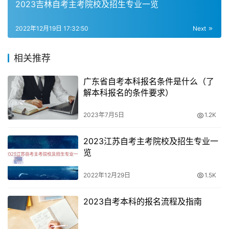
2023吉林自考主考院校及招生专业一览
报名，下半年报名时间为8到9月，报考时间3月1日-5。
2022年12月19日 17:32:50
Next
8、报名成功以后，自学考试报名时间为考试前一个月左
右，10月份自学考试报名时间预计在6-9月份报名，2022
相关推荐
年自考报名时间截至日期为9月份，最多可以报考四门科
目。
广东省自考本科报名条件是什么（了
解本科报名的条件要求）
9、在校研究生报考须在报名前征得所在培养单位同意，自
考本科考试时间2022具体时间，报名时间是6月10日~15
2023年7月5日
1.2K
日，自考报名分为预报名与正式报名两个阶段，各地报名时
2023江苏自考主考院校及招生专业一
间不一样。
览
2023西藏自考报名时间
2022年12月29日
1.5K
1、具体时间以报考省份的教育考试院公告为准，自考一年
2023自考本科的报名流程及指南
有四次报名机会，自考考试科目根据报考专业不同考试科目
不同，预报名的考生选择专业时，2022年下半年重庆小自