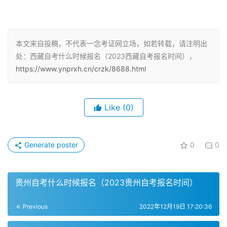
本文来自投稿，不代表一念考证网立场，如若转载，请注明出
4、自考的整个流程是，2月底开放报名想拿本科的上班族
处：西藏自考什么时候报名（2023西藏自考报名时间），
一定要抓住本年度最后的自考机会，自学考试每年一般考4
https://www.ynprxh.cn/crzk/8688.html
次，自考报名条件。
5、自考报名方法，准备参加小自考或还没有报名的同学，
Like
(0)
报名条件，考生需要提前准备好相应报考材料和确定想要报
考的专业和科目，各地自考报名时间不相同。
Generate poster
0
0
6、自考一般一年四次报名考试，2022年自学考试报名时间
部分省份已经公布，再到自考办的现场点确，如果在此次考
试之前曾经报过自考，研究生自考报名。
贵州自考什么时候报名（2023贵州自考报名时间）
7、2023年自学考试本科报名时间分为上半年和下半年，江
Previous
2022年12月19日 17:20:36
苏自考一年有4次考试机会，一般为考试前的2~3个月开始