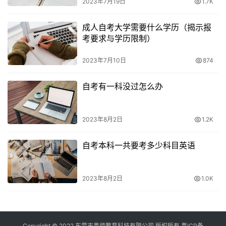
2023年7月19日
1.7K
学习目的
成人自考大学需要什么学历（揭示报
其次需要评估自己的学习目的。如果学生只是为了拿到一份
考要求与学历限制）
证明自己学历的学历证书，那么函授大专是一个不错的选
择。但是如果学生希望通过学历提升来获得更好的职业发展
2023年7月10日
874
机会，那么自考大专可能更适合他们，因为自考大专的含金
量相对较高，可以为学生提供更多的发展机会。
自考有一科没过怎么办
时间和经济成本
2023年8月2日
1.2K
最后需要考虑时间和经济成本。自考大专的学习和备考需要
自考本科一共要考多少科目英语
较长的时间，通常需要花费两到四年的时间完成，而且需要
承担更多的经济成本。而函授大专的学习和备考时间相对较
短，通常需要花费一到三年的时间完成，经济成本也相对较
2023年8月2日
1.0K
低。
综合考虑以上几个因素，选择适合自己的学习方式是最重要
Copyright © 2022 东莞市粤师教育科技有限公司 版权所有
粤ICP备