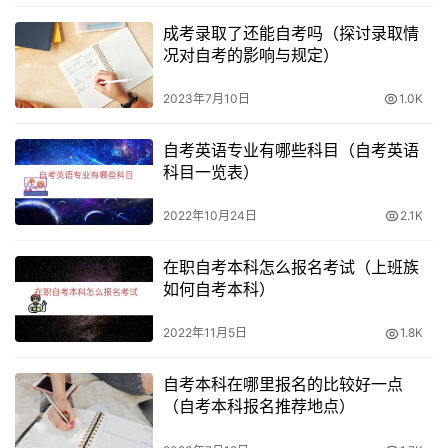
说，自考大专是一个不错的选择。
成考录取了还能自考吗（探讨录取情
况对自考的影响与规定）
三、选择哪种方式？
2023年7月10日
1.0K
根据自身情况和学习目的，选择适合自己的学习方式是最重
要的。
自考英语专业有哪些科目（自考英语
科目一览表）
学习能力和自我管理能力
2022年10月24日
2.1K
首先需要评估自己的学习能力和自我管理能力。自考大专需
要学生具备更强的学习能力和自我管理能力，因为学习和备
在职自考本科怎么报名考试（上班族
如何自考本科）
考的时间和节奏都是自己安排的。如果学生具备这方面的能
力，那么自考大专是一个比较好的选择。如果学生在这方面
2022年11月5日
1.8K
有所欠缺，那么函授大专可能更适合他们，因为函授大专有
较为固定的学习和考试时间表，也会有老师和辅导员提供指
自考本科在哪里报名的比较好一点
（自考本科报名推荐地点）
导和帮助。