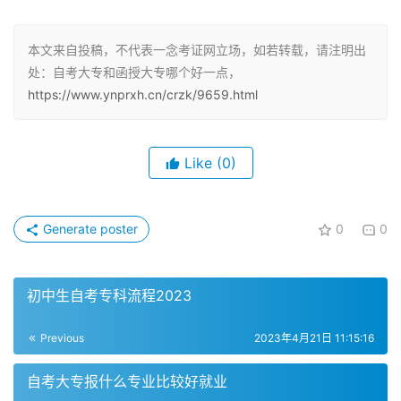
一、函授大专
本文来自投稿，不代表一念考证网立场，如若转载，请注明出
处：自考大专和函授大专哪个好一点，
函授大专是成人高考的一种学习方式，相比自考更加灵活，
https://www.ynprxh.cn/crzk/9659.html
学习内容也相对简单，获得学历的难度比较低。如果你只是
为了考研、考公、考事业编、考证以及职称评定和出国留
学，那么建议选择函授。因为函授学历获得相对容易，简单
Like
(0)
许多。
学习方式
Generate poster
0
0
函授大专主要采用线下课堂授课的形式，学生需要到指定的
学习中心进行课程学习和考试。这种方式适合那些需要更多
初中生自考专科流程2023
线下教学和辅导的学生，帮助他们更好地理解和掌握知识。
Previous
2023年4月21日 11:15:16
难度和含金量
自考大专报什么专业比较好就业
函授大专的学习内容相对简单，考试难度也较低，但含金量