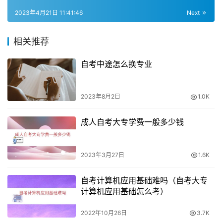
相对自考大专要低一些。对于那些不需要学历特别高，但需
2023年4月21日 11:41:46
Next
要一份证明自己学历的学历证书的人来说，函授大专是一个
比较好的选择。
相关推荐
二、自考大专
自考中途怎么换专业
自考大专是指在不参加全日制课程学习的情况下，通过自己
2023年8月2日
1.0K
的努力学习和参加考试，获得大专学历的方式。相比函授来
说，自考大专的难度要稍高一些，但是也有其优势。
成人自考大专学费一般多少钱
自考大专的学习方式相对更加自由灵活，可以根据自己的时
间和节奏来学习和备考，对于那些具备较强自我管理和学习
2023年3月27日
1.6K
能力的学生来说，是一个比较好的选择。
自考计算机应用基础难吗（自考大专
自考大专的难度相对较高，但含金量也比函授大专高一些，
计算机应用基础怎么考）
而且自考大专是国家认可的学历，可以在职场中发挥同等的
2022年10月26日
3.7K
作用。因此，对于那些希望学历提升有一定含金量的学生来