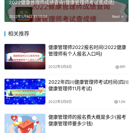
为合格，也就是考试通过，通过后大概两个月左右即可获得
2022健康管理师成绩查询(健康管理师考试查成绩)
证书。
2022年5月8日 21:17:06
Next
考试内容总体包括：基础营养学、人群营养学、营养学概
论、食品卫生基础、临床营养学、营养与疾病、营养食品学
相关推荐
以及营养咨询等。
健康管理师2022报名时间(2022健康
管理师有个人报名入口吗)
考健康营养师用吗
2022年5月8日
991
1、健康保险如何做到客户少退保率，以及增加个人专业能
力，学习专业的健康知识肯定不可少；
2022年四川健康管理师考试时间(四川
健康管理师11月考试)
2、懂健康的营养学的健身或瑜伽教练，除了运动更能整体
兼顾客户的情况，比如营养补给、饮食建议等；
2022年5月8日
1.0K
3、当下高端消费人群更有健康的需求，一个懂营养学的保
健康管理师的报名费大概是多少(报考
姆，在市场上会更加有竞争力；
健康管理师要多少钱)