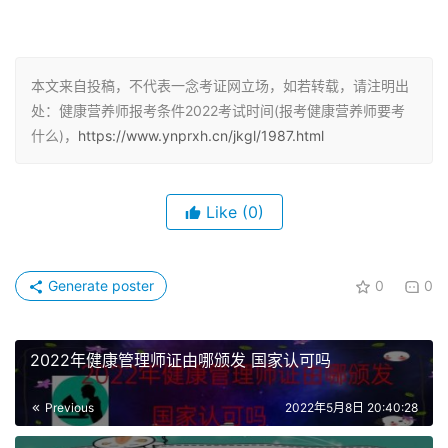
1、连续从事营养健康行业工作四年以上。
2、取得注册国际初级营养师，连续从事营养健康行业工作
本文来自投稿，不代表一念考证网立场，如若转载，请注明出
处：健康营养师报考条件2022考试时间(报考健康营养师要考
两年以上。
什么)，
https://www.ynprxh.cn/jkgl/1987.html
3、具有医学或食品专业大学专科及以上学历证书。
4、具有非医学或食品专业大学专科及以上学历证书，连续
Like
(0)
从事营养健康行业工作两年以上。
Generate poster
0
0
营养师考试内容
营养师的考试包括理论知识部分和操作技能部分，考试题型
2022年健康管理师证由哪颁发 国家认可吗
包括客观题+主观题；考试为全国统一时间，采用线下、机
考并且是闭卷的形式；两部分的考试成绩满分均为100分，
Previous
2022年5月8日 20:40:28
但是只要考生两部分的考试成绩能够分别达到60分以上即