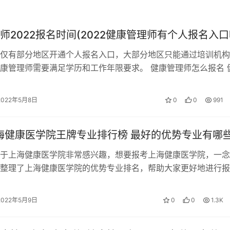
为了能够真正实现“健康中国”；地方卫健委的认证数据也显示
些机构为了增加生源，不惜降低门槛或者提供伪造资料，这也严
师考试通过比例依旧比之前乐观。
师2022报名时间(2022健康管理师有个人报名入口
仅有部分地区开通个人报名入口，大部分地区只能通过培训机构
康管理师需要满足学历和工作年限要求。 健康管理师怎么报名 
证书的报考需要到指定报名机构才…
2022年5月8日
0
0
991
上海健康医学院王牌专业排行榜 最好的优势专业有哪
于上海健康医学院非常感兴趣，想要报考上海健康医学院，一念
整理了上海健康医学院的优势专业排名，帮助大家更好地进行报
健康医学院2022年王牌专业排名 对…
2022年5月9日
0
0
1.3K