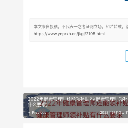
健康管理师考试报名时间是每年的3月、6月、10
招生对象为有志于在健康体检、医疗服务、健康
本文来自投稿，不代表一念考证网立场，如若转载，请
婴服务、保健食品、营养等行业从事健康教育、
https://www.ynprxh.cn/jkgl/2105.html
高级健康管理师两个级别。
健康管理师要求大专以上学历，或从事健康及相
或大专学历及从事健康相关工作5年以上，并取
健康管理师好考吗
健康管理师的考试一定是难的，因为国家取消公
2022年健康管理师还能领补贴吗(健康管理师领
新改革后，2019年是第一年度，考题和大纲相
什么要求)
提出、健康知识的普及，健康管理师的发展道路
Previous
2022年5月10日 11
预测健康管理师资格考试的难度也将逐渐地加大