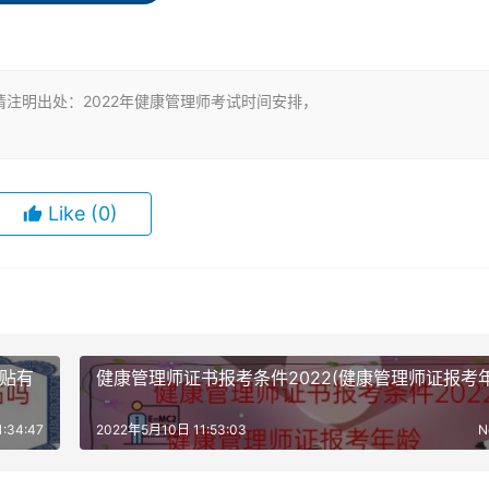
月，考试时间是每年的4月、7月、11月统考。
保险、中医保健、健康养老以及体育健身、医疗旅游、美容养生
注明出处：2022年健康管理师考试时间安排，
健康咨询、健康管理及相关的各界人士。招生专业共分健康管理
关工作3年以上；高级健康管理师要求具有健康相关专业本科学
Like
(0)
得健康管理师证书者。
共营养师，提出来健康管理师就是为了提高健康管理师的含金量
补贴有
健康管理师证书报考条件2022(健康管理师证报考年
对来说会较为简单，并且全国开设考试鉴定机构有限。但随着政策
越来越宽广，有市场、有需求，健康管理师规模必将越来越大，
:34:47
2022年5月10日 11:53:03
N
。