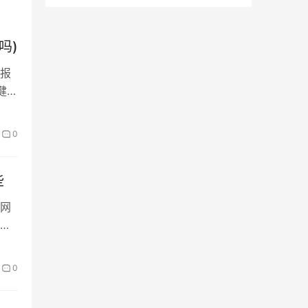
出近
重影
吗)
报
健康
0
些
网
0