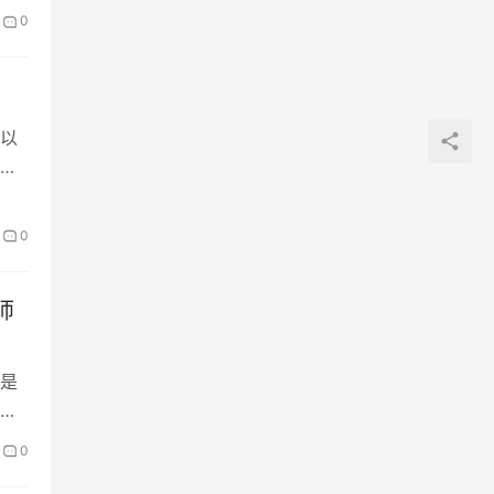
0
以
试
0
师
是
不
0