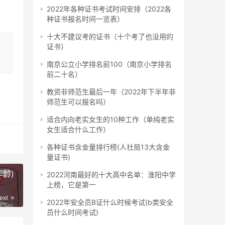
2022年各种证书考试时间安排（2022各
种证书报名时间一览表）
、母
十大不建议考的证书（十个考了也没用的
证书）
师、
南京公立小学排名前100（南京小学排名
前二十名）
历，
教资非师范生最后一年（2022年下半年非
师范生可以报名吗）
适合内向老实女生的10种工作（单纯老实
女生适合什么工作）
各种证书含金量排行榜(人社局13大含金
。
量证书)
龄)
的
2022河南最好的十大高中名单：淮阳中学
上榜，它是第一
随之
ext
2022年安全员B证什么时候考试(b类安全
员什么时间考试)