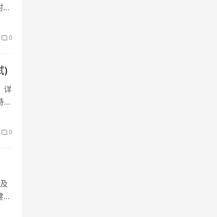
时间
0
)
，详
持个
0
及
健康